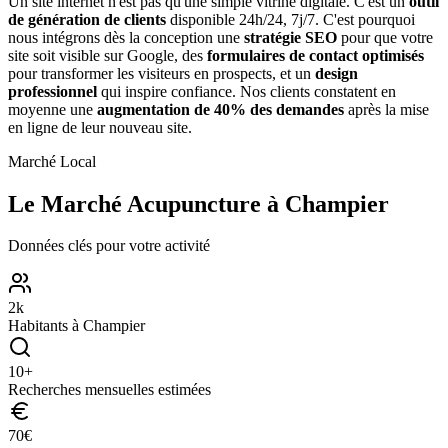
Un site internet n'est pas qu'une simple vitrine digitale. C'est un
outil
de génération de clients
disponible 24h/24, 7j/7. C'est pourquoi
nous intégrons dès la conception une
stratégie SEO
pour que votre
site soit visible sur Google, des
formulaires de contact optimisés
pour transformer les visiteurs en prospects, et un
design
professionnel
qui inspire confiance. Nos clients constatent en
moyenne une
augmentation de 40% des demandes
après la mise
en ligne de leur nouveau site.
Marché Local
Le Marché
Acupuncture
à
Champier
Données clés pour votre activité
2
k
Habitants à
Champier
10
+
Recherches mensuelles estimées
70
€