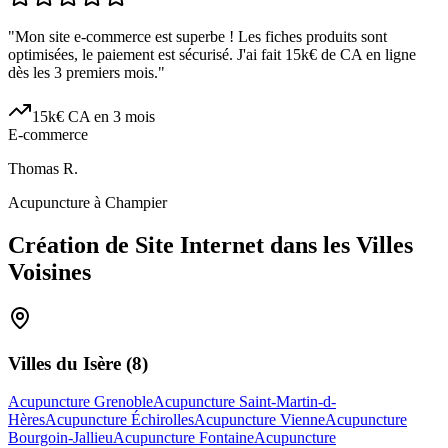
"
Mon site e-commerce est superbe ! Les fiches produits sont
optimisées, le paiement est sécurisé. J'ai fait 15k€ de CA en ligne
dès les 3 premiers mois.
"
15k€ CA en 3 mois
E-commerce
Thomas R.
Acupuncture à Champier
Création de Site Internet dans les Villes
Voisines
Villes du
Isère
(
8
)
Acupuncture Grenoble
Acupuncture Saint-Martin-d-
Hères
Acupuncture Échirolles
Acupuncture Vienne
Acupuncture
Bourgoin-Jallieu
Acupuncture Fontaine
Acupuncture