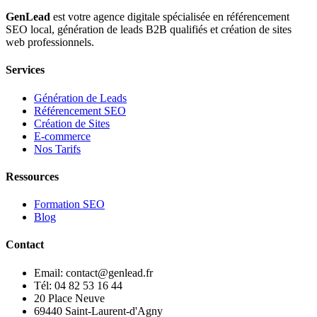
GenLead
est votre agence digitale spécialisée en
référencement
SEO local
,
génération de leads B2B qualifiés
et
création de sites
web professionnels
.
Services
Génération de Leads
Référencement SEO
Création de Sites
E-commerce
Nos Tarifs
Ressources
Formation SEO
Blog
Contact
Email: contact@genlead.fr
Tél: 04 82 53 16 44
20 Place Neuve
69440 Saint-Laurent-d'Agny