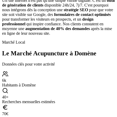
Un site internet n'est pas qu'une simple vitrine digitale. C'est un
outil
de génération de clients
disponible 24h/24, 7j/7. C'est pourquoi
nous intégrons dès la conception une
stratégie SEO
pour que votre
site soit visible sur Google, des
formulaires de contact optimisés
pour transformer les visiteurs en prospects, et un
design
professionnel
qui inspire confiance. Nos clients constatent en
moyenne une
augmentation de 40% des demandes
après la mise
en ligne de leur nouveau site.
Marché Local
Le Marché
Acupuncture
à
Domène
Données clés pour votre activité
6
k
Habitants à
Domène
40
+
Recherches mensuelles estimées
70
€