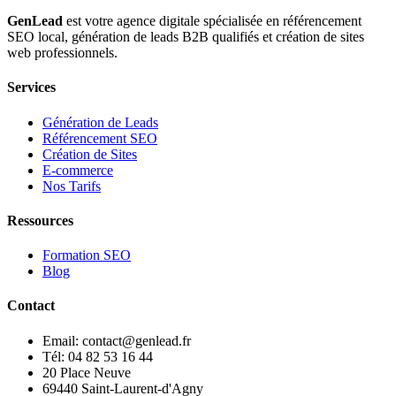
GenLead
est votre agence digitale spécialisée en
référencement
SEO local
,
génération de leads B2B qualifiés
et
création de sites
web professionnels
.
Services
Génération de Leads
Référencement SEO
Création de Sites
E-commerce
Nos Tarifs
Ressources
Formation SEO
Blog
Contact
Email: contact@genlead.fr
Tél: 04 82 53 16 44
20 Place Neuve
69440 Saint-Laurent-d'Agny