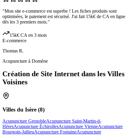
"
Mon site e-commerce est superbe ! Les fiches produits sont
optimisées, le paiement est sécurisé. J'ai fait 15k€ de CA en ligne
dès les 3 premiers mois.
"
15k€ CA en 3 mois
E-commerce
Thomas R.
Acupuncture à Domène
Création de Site Internet dans les Villes
Voisines
Villes du
Isère
(
8
)
Acupuncture Grenoble
Acupuncture Saint-Martin-d-
Hères
Acupuncture Échirolles
Acupuncture Vienne
Acupuncture
Bourgoin-Jallieu
Acupuncture Fontaine
Acupuncture