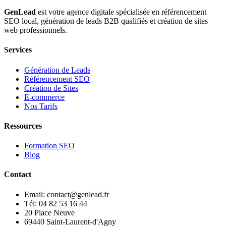
GenLead
est votre agence digitale spécialisée en
référencement
SEO local
,
génération de leads B2B qualifiés
et
création de sites
web professionnels
.
Services
Génération de Leads
Référencement SEO
Création de Sites
E-commerce
Nos Tarifs
Ressources
Formation SEO
Blog
Contact
Email: contact@genlead.fr
Tél: 04 82 53 16 44
20 Place Neuve
69440 Saint-Laurent-d'Agny