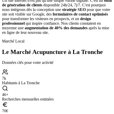
Un site internet n'est pas qu'une simple vitrine digitale. C'est un
outil
de génération de clients
disponible 24h/24, 7j/7. C'est pourquoi
nous intégrons dès la conception une
stratégie SEO
pour que votre
site soit visible sur Google, des
formulaires de contact optimisés
pour transformer les visiteurs en prospects, et un
design
professionnel
qui inspire confiance. Nos clients constatent en
moyenne une
augmentation de 40% des demandes
après la mise
en ligne de leur nouveau site.
Marché Local
Le Marché
Acupuncture
à
La Tronche
Données clés pour votre activité
7
k
Habitants à
La Tronche
46
+
Recherches mensuelles estimées
70
€