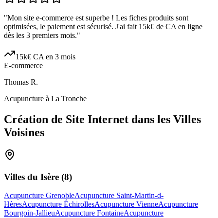
"
Mon site e-commerce est superbe ! Les fiches produits sont
optimisées, le paiement est sécurisé. J'ai fait 15k€ de CA en ligne
dès les 3 premiers mois.
"
15k€ CA en 3 mois
E-commerce
Thomas R.
Acupuncture à La Tronche
Création de Site Internet dans les Villes
Voisines
Villes du
Isère
(
8
)
Acupuncture Grenoble
Acupuncture Saint-Martin-d-
Hères
Acupuncture Échirolles
Acupuncture Vienne
Acupuncture
Bourgoin-Jallieu
Acupuncture Fontaine
Acupuncture