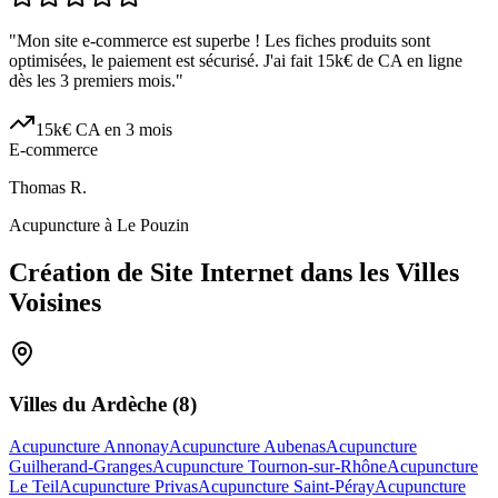
"
Mon site e-commerce est superbe ! Les fiches produits sont
optimisées, le paiement est sécurisé. J'ai fait 15k€ de CA en ligne
dès les 3 premiers mois.
"
15k€ CA en 3 mois
E-commerce
Thomas R.
Acupuncture à Le Pouzin
Création de Site Internet dans les Villes
Voisines
Villes du
Ardèche
(
8
)
Acupuncture Annonay
Acupuncture Aubenas
Acupuncture
Guilherand-Granges
Acupuncture Tournon-sur-Rhône
Acupuncture
Le Teil
Acupuncture Privas
Acupuncture Saint-Péray
Acupuncture