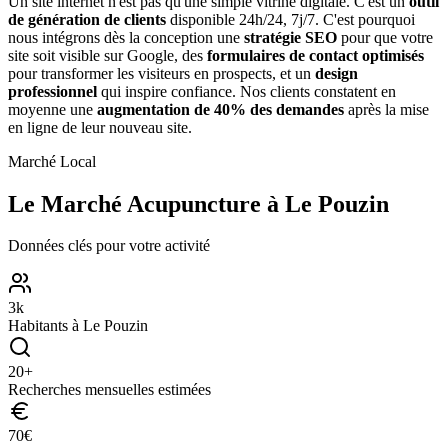
Un site internet n'est pas qu'une simple vitrine digitale. C'est un
outil
de génération de clients
disponible 24h/24, 7j/7. C'est pourquoi
nous intégrons dès la conception une
stratégie SEO
pour que votre
site soit visible sur Google, des
formulaires de contact optimisés
pour transformer les visiteurs en prospects, et un
design
professionnel
qui inspire confiance. Nos clients constatent en
moyenne une
augmentation de 40% des demandes
après la mise
en ligne de leur nouveau site.
Marché Local
Le Marché
Acupuncture
à
Le Pouzin
Données clés pour votre activité
3
k
Habitants à
Le Pouzin
20
+
Recherches mensuelles estimées
70
€