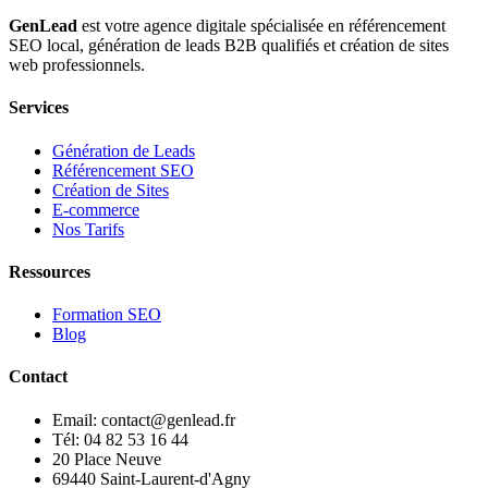
GenLead
est votre agence digitale spécialisée en
référencement
SEO local
,
génération de leads B2B qualifiés
et
création de sites
web professionnels
.
Services
Génération de Leads
Référencement SEO
Création de Sites
E-commerce
Nos Tarifs
Ressources
Formation SEO
Blog
Contact
Email: contact@genlead.fr
Tél: 04 82 53 16 44
20 Place Neuve
69440 Saint-Laurent-d'Agny