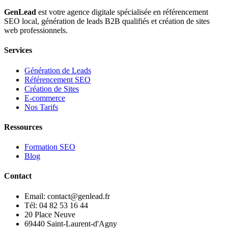
GenLead
est votre agence digitale spécialisée en
référencement
SEO local
,
génération de leads B2B qualifiés
et
création de sites
web professionnels
.
Services
Génération de Leads
Référencement SEO
Création de Sites
E-commerce
Nos Tarifs
Ressources
Formation SEO
Blog
Contact
Email: contact@genlead.fr
Tél: 04 82 53 16 44
20 Place Neuve
69440 Saint-Laurent-d'Agny