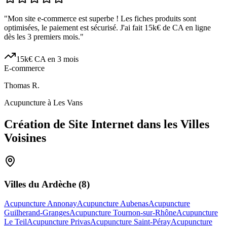
"
Mon site e-commerce est superbe ! Les fiches produits sont
optimisées, le paiement est sécurisé. J'ai fait 15k€ de CA en ligne
dès les 3 premiers mois.
"
15k€ CA en 3 mois
E-commerce
Thomas R.
Acupuncture à Les Vans
Création de Site Internet dans les Villes
Voisines
Villes du
Ardèche
(
8
)
Acupuncture Annonay
Acupuncture Aubenas
Acupuncture
Guilherand-Granges
Acupuncture Tournon-sur-Rhône
Acupuncture
Le Teil
Acupuncture Privas
Acupuncture Saint-Péray
Acupuncture