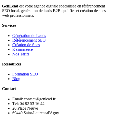
GenLead
est votre agence digitale spécialisée en
référencement
SEO local
,
génération de leads B2B qualifiés
et
création de sites
web professionnels
.
Services
Génération de Leads
Référencement SEO
Création de Sites
E-commerce
Nos Tarifs
Ressources
Formation SEO
Blog
Contact
Email: contact@genlead.fr
Tél: 04 82 53 16 44
20 Place Neuve
69440 Saint-Laurent-d'Agny