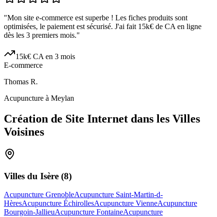
"
Mon site e-commerce est superbe ! Les fiches produits sont
optimisées, le paiement est sécurisé. J'ai fait 15k€ de CA en ligne
dès les 3 premiers mois.
"
15k€ CA en 3 mois
E-commerce
Thomas R.
Acupuncture à Meylan
Création de Site Internet dans les Villes
Voisines
Villes du
Isère
(
8
)
Acupuncture Grenoble
Acupuncture Saint-Martin-d-
Hères
Acupuncture Échirolles
Acupuncture Vienne
Acupuncture
Bourgoin-Jallieu
Acupuncture Fontaine
Acupuncture