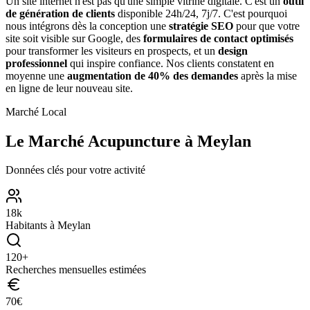
Un site internet n'est pas qu'une simple vitrine digitale. C'est un
outil
de génération de clients
disponible 24h/24, 7j/7. C'est pourquoi
nous intégrons dès la conception une
stratégie SEO
pour que votre
site soit visible sur Google, des
formulaires de contact optimisés
pour transformer les visiteurs en prospects, et un
design
professionnel
qui inspire confiance. Nos clients constatent en
moyenne une
augmentation de 40% des demandes
après la mise
en ligne de leur nouveau site.
Marché Local
Le Marché
Acupuncture
à
Meylan
Données clés pour votre activité
18
k
Habitants à
Meylan
120
+
Recherches mensuelles estimées
70
€