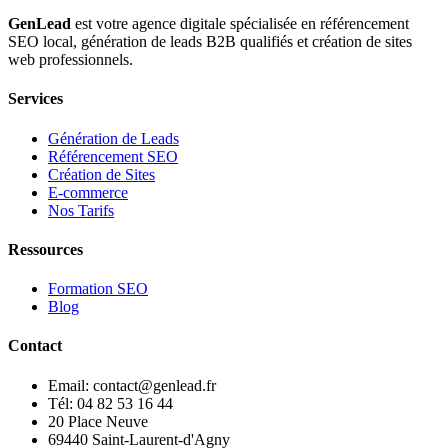
GenLead
est votre agence digitale spécialisée en
référencement
SEO local
,
génération de leads B2B qualifiés
et
création de sites
web professionnels
.
Services
Génération de Leads
Référencement SEO
Création de Sites
E-commerce
Nos Tarifs
Ressources
Formation SEO
Blog
Contact
Email: contact@genlead.fr
Tél: 04 82 53 16 44
20 Place Neuve
69440 Saint-Laurent-d'Agny