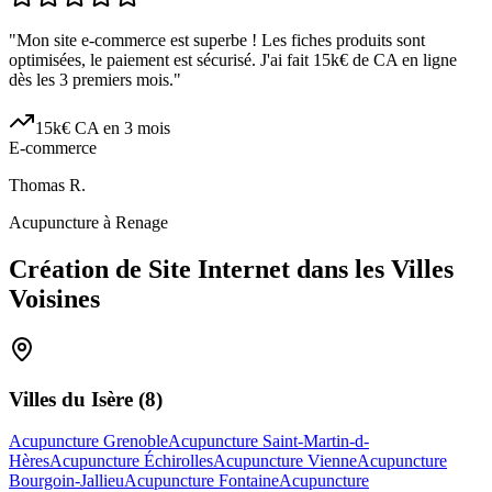
"
Mon site e-commerce est superbe ! Les fiches produits sont
optimisées, le paiement est sécurisé. J'ai fait 15k€ de CA en ligne
dès les 3 premiers mois.
"
15k€ CA en 3 mois
E-commerce
Thomas R.
Acupuncture à Renage
Création de Site Internet dans les Villes
Voisines
Villes du
Isère
(
8
)
Acupuncture Grenoble
Acupuncture Saint-Martin-d-
Hères
Acupuncture Échirolles
Acupuncture Vienne
Acupuncture
Bourgoin-Jallieu
Acupuncture Fontaine
Acupuncture