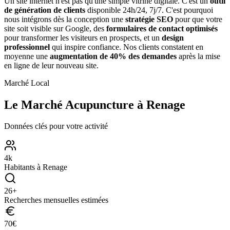
Un site internet n'est pas qu'une simple vitrine digitale. C'est un
outil
de génération de clients
disponible 24h/24, 7j/7. C'est pourquoi
nous intégrons dès la conception une
stratégie SEO
pour que votre
site soit visible sur Google, des
formulaires de contact optimisés
pour transformer les visiteurs en prospects, et un
design
professionnel
qui inspire confiance. Nos clients constatent en
moyenne une
augmentation de 40% des demandes
après la mise
en ligne de leur nouveau site.
Marché Local
Le Marché
Acupuncture
à
Renage
Données clés pour votre activité
4
k
Habitants à
Renage
26
+
Recherches mensuelles estimées
70
€