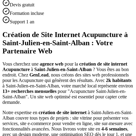
Devis gratuit
Formation incluse
Support 1 an
Création de Site Internet Acupuncture à
Saint-Julien-en-Saint-Alban : Votre
Partenaire Web
Vous cherchez une
agence web
pour la
création de site internet
Acupuncture
à
Saint-Julien-en-Saint-Alban
? Vous êtes au bon
endroit. Chez
GenLead
, nous créons des sites web professionnels
pour les
Acupuncture
qui génèrent des résultats. Avec
2
k habitants
à
Saint-Julien-en-Saint-Alban
, votre marché local représente environ
13
+ recherches mensuelles
pour "
Acupuncture
Saint-Julien-en-
Saint-Alban
". Un site web optimisé est essentiel pour capter cette
demande.
Notre expertise en
création de site internet
à
Saint-Julien-en-Saint-
Alban
couvre tous types de projets : site vitrine pour présenter vos
services, site e-commerce pour vendre en ligne, site sur-mesure avec
fonctionnalités avancées. Nous livrons votre site en
4-6 semaines
,
avec un design moderne, une optimisation SEO dès le jour 1, et une