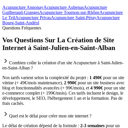
Acupuncture Annonay
Acupuncture Aubenas
Acupuncture
Guilherand-Granges
Acupuncture Tournon-sur-Rhône
Acupuncture
Le Teil
Acupuncture Privas
Acupuncture Saint-Péray
Acupuncture
Bourg-Saint-Andéol
Questions Fréquentes
Vos Questions Sur La Création de Site
Internet à Saint-Julien-en-Saint-Alban
Combien coûte la création d'un site Acupuncture à Saint-Julien-
en-Saint-Alban ?
Nos tarifs varient selon la complexité du projet :
1 490€
pour un site
vitrine (+ 49€/mois maintenance),
2 990€
pour un site business avec
blog et fonctionnalités avancées (+ 99€/mois), et
4 990€
pour un site
e-commerce complet (+ 199€/mois). Ces tarifs incluent le design, le
développement, le SEO, l'hébergement 1 an et la formation. Pas de
frais cachés.
Quel est le délai pour créer mon site internet ?
Le délai de création dépend de la formule :
2-3 semaines
pour un