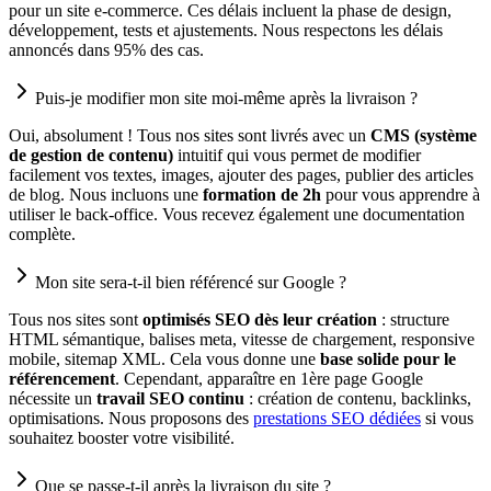
pour un site e-commerce. Ces délais incluent la phase de design,
développement, tests et ajustements. Nous respectons les délais
annoncés dans 95% des cas.
Puis-je modifier mon site moi-même après la livraison ?
Oui, absolument ! Tous nos sites sont livrés avec un
CMS (système
de gestion de contenu)
intuitif qui vous permet de modifier
facilement vos textes, images, ajouter des pages, publier des articles
de blog. Nous incluons une
formation de 2h
pour vous apprendre à
utiliser le back-office. Vous recevez également une documentation
complète.
Mon site sera-t-il bien référencé sur Google ?
Tous nos sites sont
optimisés SEO dès leur création
: structure
HTML sémantique, balises meta, vitesse de chargement, responsive
mobile, sitemap XML. Cela vous donne une
base solide pour le
référencement
. Cependant, apparaître en 1ère page Google
nécessite un
travail SEO continu
: création de contenu, backlinks,
optimisations. Nous proposons des
prestations SEO dédiées
si vous
souhaitez booster votre visibilité.
Que se passe-t-il après la livraison du site ?