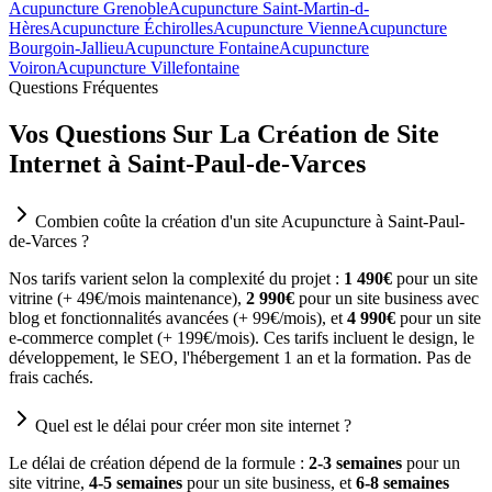
Acupuncture Grenoble
Acupuncture Saint-Martin-d-
Hères
Acupuncture Échirolles
Acupuncture Vienne
Acupuncture
Bourgoin-Jallieu
Acupuncture Fontaine
Acupuncture
Voiron
Acupuncture Villefontaine
Questions Fréquentes
Vos Questions Sur La Création de Site
Internet à Saint-Paul-de-Varces
Combien coûte la création d'un site Acupuncture à Saint-Paul-
de-Varces ?
Nos tarifs varient selon la complexité du projet :
1 490€
pour un site
vitrine (+ 49€/mois maintenance),
2 990€
pour un site business avec
blog et fonctionnalités avancées (+ 99€/mois), et
4 990€
pour un site
e-commerce complet (+ 199€/mois). Ces tarifs incluent le design, le
développement, le SEO, l'hébergement 1 an et la formation. Pas de
frais cachés.
Quel est le délai pour créer mon site internet ?
Le délai de création dépend de la formule :
2-3 semaines
pour un
site vitrine,
4-5 semaines
pour un site business, et
6-8 semaines