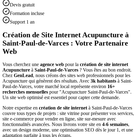
Devis gratuit
Formation incluse
Support 1 an
Création de Site Internet Acupuncture à
Saint-Paul-de-Varces : Votre Partenaire
Web
Vous cherchez une
agence web
pour la
création de site internet
Acupuncture
à
Saint-Paul-de-Varces
? Vous êtes au bon endroit.
Chez
GenLead
, nous créons des sites web professionnels pour les
Acupuncture
qui génèrent des résultats. Avec
3
k habitants
à
Saint-
Paul-de-Varces
, votre marché local représente environ
16
+
recherches mensuelles
pour "
Acupuncture
Saint-Paul-de-Varces
".
Un site web optimisé est essentiel pour capter cette demande.
Notre expertise en
création de site internet
à
Saint-Paul-de-Varces
couvre tous types de projets : site vitrine pour présenter vos services,
site e-commerce pour vendre en ligne, site sur-mesure avec
fonctionnalités avancées. Nous livrons votre site en
4-6 semaines
,
avec un design moderne, une optimisation SEO dès le jour 1, et une
adaptation parfaite à tous les écrans.