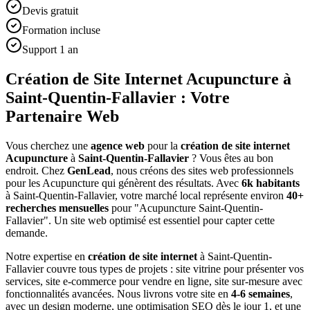
Devis gratuit
Formation incluse
Support 1 an
Création de Site Internet Acupuncture à
Saint-Quentin-Fallavier : Votre
Partenaire Web
Vous cherchez une
agence web
pour la
création de site internet
Acupuncture
à
Saint-Quentin-Fallavier
? Vous êtes au bon
endroit. Chez
GenLead
, nous créons des sites web professionnels
pour les
Acupuncture
qui génèrent des résultats. Avec
6
k habitants
à
Saint-Quentin-Fallavier
, votre marché local représente environ
40
+
recherches mensuelles
pour "
Acupuncture
Saint-Quentin-
Fallavier
". Un site web optimisé est essentiel pour capter cette
demande.
Notre expertise en
création de site internet
à
Saint-Quentin-
Fallavier
couvre tous types de projets : site vitrine pour présenter vos
services, site e-commerce pour vendre en ligne, site sur-mesure avec
fonctionnalités avancées. Nous livrons votre site en
4-6 semaines
,
avec un design moderne, une optimisation SEO dès le jour 1, et une