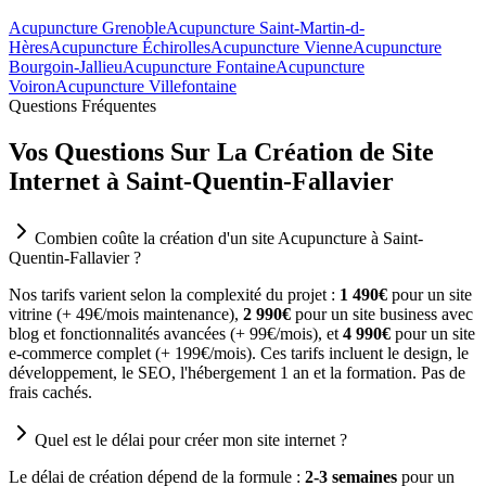
Acupuncture Grenoble
Acupuncture Saint-Martin-d-
Hères
Acupuncture Échirolles
Acupuncture Vienne
Acupuncture
Bourgoin-Jallieu
Acupuncture Fontaine
Acupuncture
Voiron
Acupuncture Villefontaine
Questions Fréquentes
Vos Questions Sur La Création de Site
Internet à Saint-Quentin-Fallavier
Combien coûte la création d'un site Acupuncture à Saint-
Quentin-Fallavier ?
Nos tarifs varient selon la complexité du projet :
1 490€
pour un site
vitrine (+ 49€/mois maintenance),
2 990€
pour un site business avec
blog et fonctionnalités avancées (+ 99€/mois), et
4 990€
pour un site
e-commerce complet (+ 199€/mois). Ces tarifs incluent le design, le
développement, le SEO, l'hébergement 1 an et la formation. Pas de
frais cachés.
Quel est le délai pour créer mon site internet ?
Le délai de création dépend de la formule :
2-3 semaines
pour un