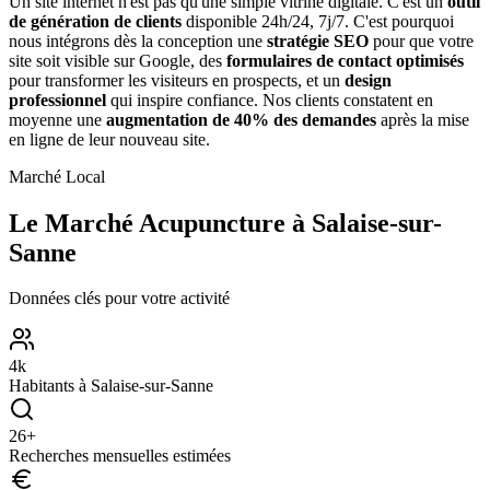
Un site internet n'est pas qu'une simple vitrine digitale. C'est un
outil
de génération de clients
disponible 24h/24, 7j/7. C'est pourquoi
nous intégrons dès la conception une
stratégie SEO
pour que votre
site soit visible sur Google, des
formulaires de contact optimisés
pour transformer les visiteurs en prospects, et un
design
professionnel
qui inspire confiance. Nos clients constatent en
moyenne une
augmentation de 40% des demandes
après la mise
en ligne de leur nouveau site.
Marché Local
Le Marché
Acupuncture
à
Salaise-sur-
Sanne
Données clés pour votre activité
4
k
Habitants à
Salaise-sur-Sanne
26
+
Recherches mensuelles estimées