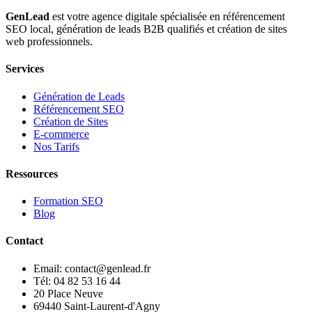
GenLead
est votre agence digitale spécialisée en
référencement
SEO local
,
génération de leads B2B qualifiés
et
création de sites
web professionnels
.
Services
Génération de Leads
Référencement SEO
Création de Sites
E-commerce
Nos Tarifs
Ressources
Formation SEO
Blog
Contact
Email: contact@genlead.fr
Tél: 04 82 53 16 44
20 Place Neuve
69440 Saint-Laurent-d'Agny