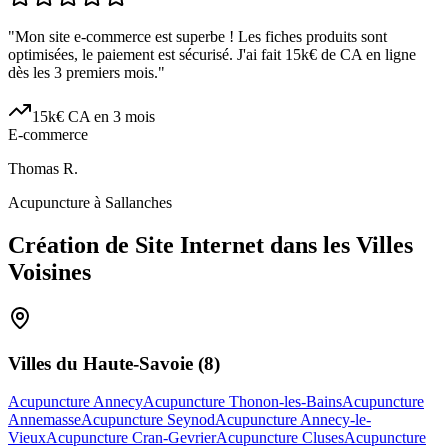
"
Mon site e-commerce est superbe ! Les fiches produits sont
optimisées, le paiement est sécurisé. J'ai fait 15k€ de CA en ligne
dès les 3 premiers mois.
"
15k€ CA en 3 mois
E-commerce
Thomas R.
Acupuncture à Sallanches
Création de Site Internet dans les Villes
Voisines
Villes du
Haute-Savoie
(
8
)
Acupuncture Annecy
Acupuncture Thonon-les-Bains
Acupuncture
Annemasse
Acupuncture Seynod
Acupuncture Annecy-le-
Vieux
Acupuncture Cran-Gevrier
Acupuncture Cluses
Acupuncture