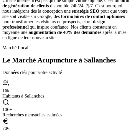
Un site internet n'est pas qu'une simple vitrine digitale. C'est un
outil
de génération de clients
disponible 24h/24, 7j/7. C'est pourquoi
nous intégrons dès la conception une
stratégie SEO
pour que votre
site soit visible sur Google, des
formulaires de contact optimisés
pour transformer les visiteurs en prospects, et un
design
professionnel
qui inspire confiance. Nos clients constatent en
moyenne une
augmentation de 40% des demandes
après la mise
en ligne de leur nouveau site.
Marché Local
Le Marché
Acupuncture
à
Sallanches
Données clés pour votre activité
16
k
Habitants à
Sallanches
106
+
Recherches mensuelles estimées
70
€