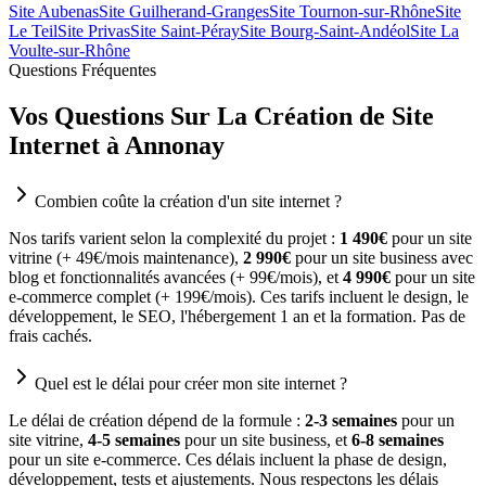
Site Aubenas
Site Guilherand-Granges
Site Tournon-sur-Rhône
Site
Le Teil
Site Privas
Site Saint-Péray
Site Bourg-Saint-Andéol
Site La
Voulte-sur-Rhône
Questions Fréquentes
Vos Questions Sur La Création de Site
Internet à Annonay
Combien coûte la création d'un site internet ?
Nos tarifs varient selon la complexité du projet :
1 490€
pour un site
vitrine (+ 49€/mois maintenance),
2 990€
pour un site business avec
blog et fonctionnalités avancées (+ 99€/mois), et
4 990€
pour un site
e-commerce complet (+ 199€/mois). Ces tarifs incluent le design, le
développement, le SEO, l'hébergement 1 an et la formation. Pas de
frais cachés.
Quel est le délai pour créer mon site internet ?
Le délai de création dépend de la formule :
2-3 semaines
pour un
site vitrine,
4-5 semaines
pour un site business, et
6-8 semaines
pour un site e-commerce. Ces délais incluent la phase de design,
développement, tests et ajustements. Nous respectons les délais