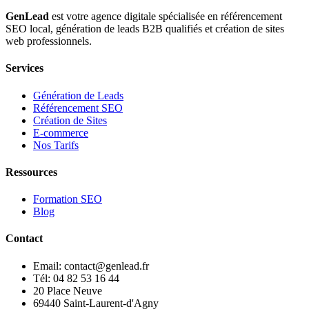
GenLead
est votre agence digitale spécialisée en
référencement
SEO local
,
génération de leads B2B qualifiés
et
création de sites
web professionnels
.
Services
Génération de Leads
Référencement SEO
Création de Sites
E-commerce
Nos Tarifs
Ressources
Formation SEO
Blog
Contact
Email: contact@genlead.fr
Tél: 04 82 53 16 44
20 Place Neuve
69440 Saint-Laurent-d'Agny