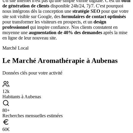
Un site internet n'est pas qu'une simple vitrine digitale. C'est un
outil
de génération de clients
disponible 24h/24, 7j/7. C'est pourquoi
nous intégrons dès la conception une
stratégie SEO
pour que votre
site soit visible sur Google, des
formulaires de contact optimisés
pour transformer les visiteurs en prospects, et un
design
professionnel
qui inspire confiance. Nos clients constatent en
moyenne une
augmentation de 40% des demandes
après la mise
en ligne de leur nouveau site.
Marché Local
Le Marché
Aromathérapie
à
Aubenas
Données clés pour votre activité
12
k
Habitants à
Aubenas
80
+
Recherches mensuelles estimées
60
€