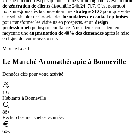
Un site internet n'est pas qu'une simple vitrine digitale. C'est un
outil
de génération de clients
disponible 24h/24, 7j/7. C'est pourquoi
nous intégrons dès la conception une
stratégie SEO
pour que votre
site soit visible sur Google, des
formulaires de contact optimisés
pour transformer les visiteurs en prospects, et un
design
professionnel
qui inspire confiance. Nos clients constatent en
moyenne une
augmentation de 40% des demandes
après la mise
en ligne de leur nouveau site.
Marché Local
Le Marché
Aromathérapie
à
Bonneville
Données clés pour votre activité
13
k
Habitants à
Bonneville
86
+
Recherches mensuelles estimées
60
€