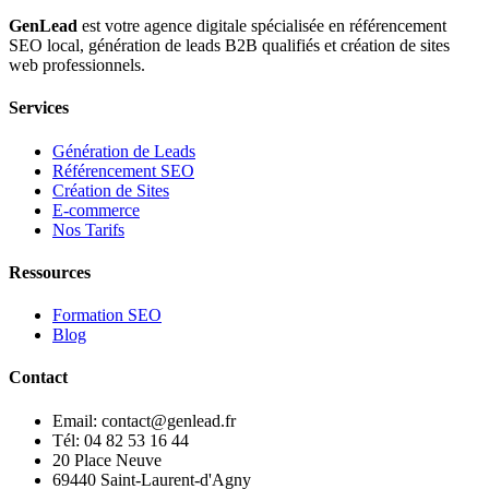
GenLead
est votre agence digitale spécialisée en
référencement
SEO local
,
génération de leads B2B qualifiés
et
création de sites
web professionnels
.
Services
Génération de Leads
Référencement SEO
Création de Sites
E-commerce
Nos Tarifs
Ressources
Formation SEO
Blog
Contact
Email: contact@genlead.fr
Tél: 04 82 53 16 44
20 Place Neuve
69440 Saint-Laurent-d'Agny