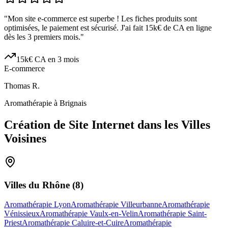
"
Mon site e-commerce est superbe ! Les fiches produits sont
optimisées, le paiement est sécurisé. J'ai fait 15k€ de CA en ligne
dès les 3 premiers mois.
"
15k€ CA en 3 mois
E-commerce
Thomas R.
Aromathérapie à Brignais
Création de Site Internet dans les Villes
Voisines
Villes du
Rhône
(
8
)
Aromathérapie Lyon
Aromathérapie Villeurbanne
Aromathérapie
Vénissieux
Aromathérapie Vaulx-en-Velin
Aromathérapie Saint-
Priest
Aromathérapie Caluire-et-Cuire
Aromathérapie