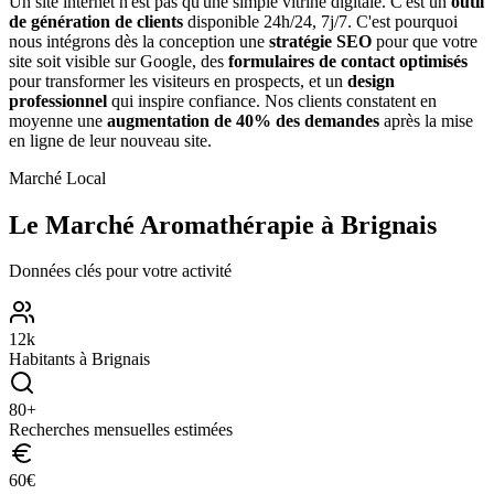
Un site internet n'est pas qu'une simple vitrine digitale. C'est un
outil
de génération de clients
disponible 24h/24, 7j/7. C'est pourquoi
nous intégrons dès la conception une
stratégie SEO
pour que votre
site soit visible sur Google, des
formulaires de contact optimisés
pour transformer les visiteurs en prospects, et un
design
professionnel
qui inspire confiance. Nos clients constatent en
moyenne une
augmentation de 40% des demandes
après la mise
en ligne de leur nouveau site.
Marché Local
Le Marché
Aromathérapie
à
Brignais
Données clés pour votre activité
12
k
Habitants à
Brignais
80
+
Recherches mensuelles estimées
60
€