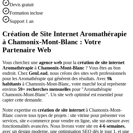
Devis gratuit
Formation incluse
Support 1 an
Création de Site Internet Aromathérapie
à Chamonix-Mont-Blanc : Votre
Partenaire Web
Vous cherchez une
agence web
pour la
création de site internet
Aromathérapie
à
Chamonix-Mont-Blanc
? Vous êtes au bon
endroit. Chez
GenLead
, nous créons des sites web professionnels
pour les
Aromathérapie
qui génèrent des résultats. Avec
9
k
habitants
à
Chamonix-Mont-Blanc
, votre marché local représente
environ
59
+ recherches mensuelles
pour "
Aromathérapie
Chamonix-Mont-Blanc
". Un site web optimisé est essentiel pour
capter cette demande.
Notre expertise en
création de site internet
à
Chamonix-Mont-
Blanc
couvre tous types de projets : site vitrine pour présenter vos
services, site e-commerce pour vendre en ligne, site sur-mesure avec
fonctionnalités avancées. Nous livrons votre site en
4-6 semaines
,
avec un design moderne, une optimisation SEO dès le jour 1, et une