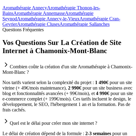
Aromathérapie Annecy
Aromathérapie Thonon-les-
Bains
Aromathérapie Annemasse
Aromathérapie
Seynod
Aromathérapie Annecy-le-Vieux
Aromathérapie Cran-
Gevrier
Aromathérapie Cluses
Aromathérapie Sallanches
Questions Fréquentes
Vos Questions Sur La Création de Site
Internet à Chamonix-Mont-Blanc
Combien coûte la création d'un site Aromathérapie à Chamonix-
Mont-Blanc ?
Nos tarifs varient selon la complexité du projet :
1 490€
pour un site
vitrine (+ 49€/mois maintenance),
2 990€
pour un site business avec
blog et fonctionnalités avancées (+ 99€/mois), et
4 990€
pour un site
e-commerce complet (+ 199€/mois). Ces tarifs incluent le design, le
développement, le SEO, l'hébergement 1 an et la formation. Pas de
frais cachés.
Quel est le délai pour créer mon site internet ?
Le délai de création dépend de la formule :
2-3 semaines
pour un