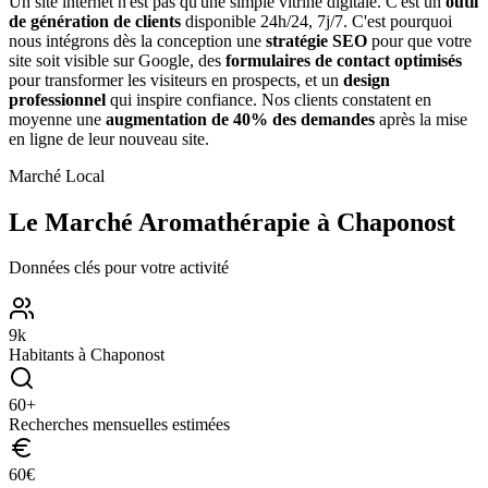
Un site internet n'est pas qu'une simple vitrine digitale. C'est un
outil
de génération de clients
disponible 24h/24, 7j/7. C'est pourquoi
nous intégrons dès la conception une
stratégie SEO
pour que votre
site soit visible sur Google, des
formulaires de contact optimisés
pour transformer les visiteurs en prospects, et un
design
professionnel
qui inspire confiance. Nos clients constatent en
moyenne une
augmentation de 40% des demandes
après la mise
en ligne de leur nouveau site.
Marché Local
Le Marché
Aromathérapie
à
Chaponost
Données clés pour votre activité
9
k
Habitants à
Chaponost
60
+
Recherches mensuelles estimées
60
€