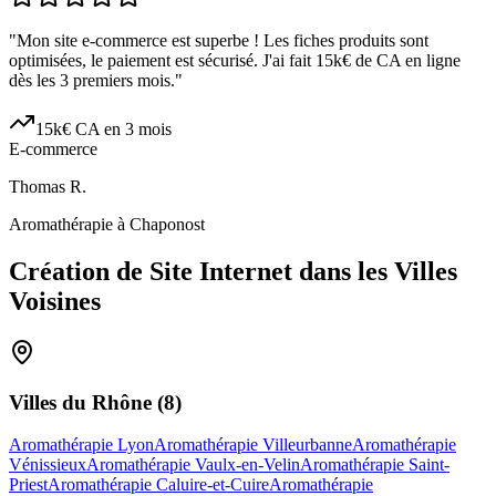
"
Mon site e-commerce est superbe ! Les fiches produits sont
optimisées, le paiement est sécurisé. J'ai fait 15k€ de CA en ligne
dès les 3 premiers mois.
"
15k€ CA en 3 mois
E-commerce
Thomas R.
Aromathérapie à Chaponost
Création de Site Internet dans les Villes
Voisines
Villes du
Rhône
(
8
)
Aromathérapie Lyon
Aromathérapie Villeurbanne
Aromathérapie
Vénissieux
Aromathérapie Vaulx-en-Velin
Aromathérapie Saint-
Priest
Aromathérapie Caluire-et-Cuire
Aromathérapie