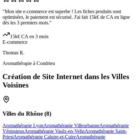
"
Mon site e-commerce est superbe ! Les fiches produits sont
optimisées, le paiement est sécurisé. J'ai fait 15k€ de CA en ligne
dès les 3 premiers mois.
"
15k€ CA en 3 mois
E-commerce
Thomas R.
Aromathérapie à Condrieu
Création de Site Internet dans les Villes
Voisines
Villes du
Rhône
(
8
)
Aromathérapie Lyon
Aromathérapie Villeurbanne
Aromathérapie
Vénissieux
Aromathérapie Vaulx-en-Velin
Aromathérapie Saint-
Priest
Aromathérapie Caluire-et-Cuire
Aromathérapie