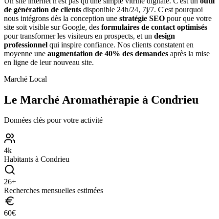
Un site internet n'est pas qu'une simple vitrine digitale. C'est un
outil
de génération de clients
disponible 24h/24, 7j/7. C'est pourquoi
nous intégrons dès la conception une
stratégie SEO
pour que votre
site soit visible sur Google, des
formulaires de contact optimisés
pour transformer les visiteurs en prospects, et un
design
professionnel
qui inspire confiance. Nos clients constatent en
moyenne une
augmentation de 40% des demandes
après la mise
en ligne de leur nouveau site.
Marché Local
Le Marché
Aromathérapie
à
Condrieu
Données clés pour votre activité
4
k
Habitants à
Condrieu
26
+
Recherches mensuelles estimées
60
€