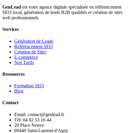
GenLead
est votre agence digitale spécialisée en
référencement
SEO local
,
génération de leads B2B qualifiés
et
création de sites
web professionnels
.
Services
Génération de Leads
Référencement SEO
Création de Sites
E-commerce
Nos Tarifs
Ressources
Formation SEO
Blog
Contact
Email: contact@genlead.fr
Tél: 04 82 53 16 44
20 Place Neuve
69440 Saint-Laurent-d'Agny