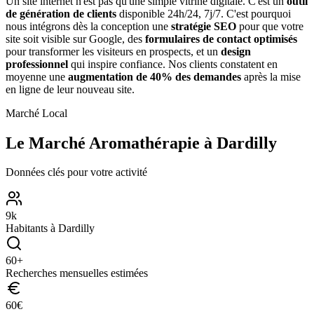
Un site internet n'est pas qu'une simple vitrine digitale. C'est un
outil
de génération de clients
disponible 24h/24, 7j/7. C'est pourquoi
nous intégrons dès la conception une
stratégie SEO
pour que votre
site soit visible sur Google, des
formulaires de contact optimisés
pour transformer les visiteurs en prospects, et un
design
professionnel
qui inspire confiance. Nos clients constatent en
moyenne une
augmentation de 40% des demandes
après la mise
en ligne de leur nouveau site.
Marché Local
Le Marché
Aromathérapie
à
Dardilly
Données clés pour votre activité
9
k
Habitants à
Dardilly
60
+
Recherches mensuelles estimées
60
€