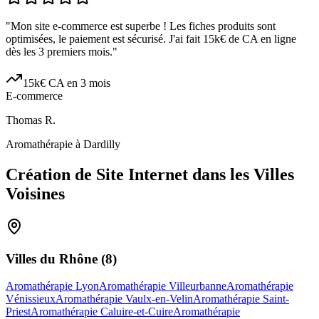
"
Mon site e-commerce est superbe ! Les fiches produits sont
optimisées, le paiement est sécurisé. J'ai fait 15k€ de CA en ligne
dès les 3 premiers mois.
"
15k€ CA en 3 mois
E-commerce
Thomas R.
Aromathérapie à Dardilly
Création de Site Internet dans les Villes
Voisines
Villes du
Rhône
(
8
)
Aromathérapie Lyon
Aromathérapie Villeurbanne
Aromathérapie
Vénissieux
Aromathérapie Vaulx-en-Velin
Aromathérapie Saint-
Priest
Aromathérapie Caluire-et-Cuire
Aromathérapie