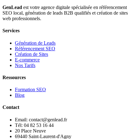
GenLead
est votre agence digitale spécialisée en
référencement
SEO local
,
génération de leads B2B qualifiés
et
création de sites
web professionnels
.
Services
Génération de Leads
Référencement SEO
Création de Sites
E-commerce
Nos Tarifs
Ressources
Formation SEO
Blog
Contact
Email: contact@genlead.fr
Tél: 04 82 53 16 44
20 Place Neuve
69440 Saint-Laurent-d'Agny