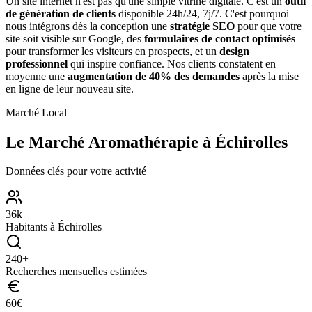
Un site internet n'est pas qu'une simple vitrine digitale. C'est un
outil
de génération de clients
disponible 24h/24, 7j/7. C'est pourquoi
nous intégrons dès la conception une
stratégie SEO
pour que votre
site soit visible sur Google, des
formulaires de contact optimisés
pour transformer les visiteurs en prospects, et un
design
professionnel
qui inspire confiance. Nos clients constatent en
moyenne une
augmentation de 40% des demandes
après la mise
en ligne de leur nouveau site.
Marché Local
Le Marché
Aromathérapie
à
Échirolles
Données clés pour votre activité
36
k
Habitants à
Échirolles
240
+
Recherches mensuelles estimées
60
€