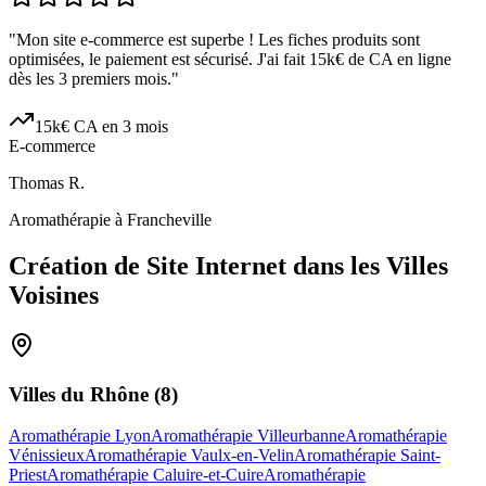
"
Mon site e-commerce est superbe ! Les fiches produits sont
optimisées, le paiement est sécurisé. J'ai fait 15k€ de CA en ligne
dès les 3 premiers mois.
"
15k€ CA en 3 mois
E-commerce
Thomas R.
Aromathérapie à Francheville
Création de Site Internet dans les Villes
Voisines
Villes du
Rhône
(
8
)
Aromathérapie Lyon
Aromathérapie Villeurbanne
Aromathérapie
Vénissieux
Aromathérapie Vaulx-en-Velin
Aromathérapie Saint-
Priest
Aromathérapie Caluire-et-Cuire
Aromathérapie