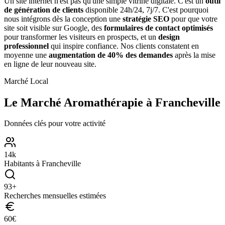
Un site internet n'est pas qu'une simple vitrine digitale. C'est un
outil
de génération de clients
disponible 24h/24, 7j/7. C'est pourquoi
nous intégrons dès la conception une
stratégie SEO
pour que votre
site soit visible sur Google, des
formulaires de contact optimisés
pour transformer les visiteurs en prospects, et un
design
professionnel
qui inspire confiance. Nos clients constatent en
moyenne une
augmentation de 40% des demandes
après la mise
en ligne de leur nouveau site.
Marché Local
Le Marché
Aromathérapie
à
Francheville
Données clés pour votre activité
14
k
Habitants à
Francheville
93
+
Recherches mensuelles estimées
60
€