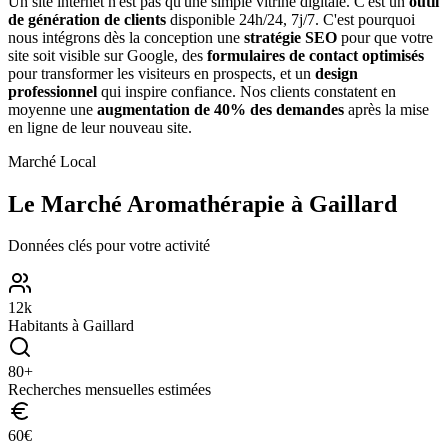
Un site internet n'est pas qu'une simple vitrine digitale. C'est un
outil
de génération de clients
disponible 24h/24, 7j/7. C'est pourquoi
nous intégrons dès la conception une
stratégie SEO
pour que votre
site soit visible sur Google, des
formulaires de contact optimisés
pour transformer les visiteurs en prospects, et un
design
professionnel
qui inspire confiance. Nos clients constatent en
moyenne une
augmentation de 40% des demandes
après la mise
en ligne de leur nouveau site.
Marché Local
Le Marché
Aromathérapie
à
Gaillard
Données clés pour votre activité
12
k
Habitants à
Gaillard
80
+
Recherches mensuelles estimées
60
€