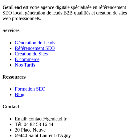
GenLead
est votre agence digitale spécialisée en
référencement
SEO local
,
génération de leads B2B qualifiés
et
création de sites
web professionnels
.
Services
Génération de Leads
Référencement SEO
Création de Sites
E-commerce
Nos Tarifs
Ressources
Formation SEO
Blog
Contact
Email: contact@genlead.fr
Tél: 04 82 53 16 44
20 Place Neuve
69440 Saint-Laurent-d'Agny