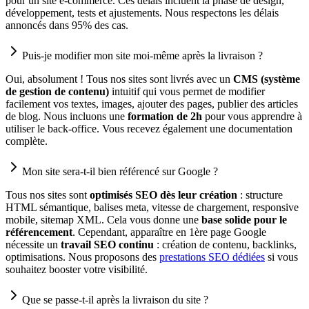
pour un site e-commerce. Ces délais incluent la phase de design,
développement, tests et ajustements. Nous respectons les délais
annoncés dans 95% des cas.
Puis-je modifier mon site moi-même après la livraison ?
Oui, absolument ! Tous nos sites sont livrés avec un
CMS (système
de gestion de contenu)
intuitif qui vous permet de modifier
facilement vos textes, images, ajouter des pages, publier des articles
de blog. Nous incluons une
formation de 2h
pour vous apprendre à
utiliser le back-office. Vous recevez également une documentation
complète.
Mon site sera-t-il bien référencé sur Google ?
Tous nos sites sont
optimisés SEO dès leur création
: structure
HTML sémantique, balises meta, vitesse de chargement, responsive
mobile, sitemap XML. Cela vous donne une
base solide pour le
référencement
. Cependant, apparaître en 1ère page Google
nécessite un
travail SEO continu
: création de contenu, backlinks,
optimisations. Nous proposons des
prestations SEO dédiées
si vous
souhaitez booster votre visibilité.
Que se passe-t-il après la livraison du site ?