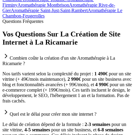
Firminy
Aromathérapie Montbrison
Aromathérapie Rive-de-
Gier
Aromathérapie Saint-Just-Saint-Rambert
Aromathérapie Le
Chambon-Feugerolles
Questions Fréquentes
Vos Questions Sur La Création de Site
Internet à La Ricamarie
Combien coûte la création d'un site Aromathérapie à La
Ricamarie ?
Nos tarifs varient selon la complexité du projet :
1 490€
pour un site
vitrine (+ 49€/mois maintenance),
2 990€
pour un site business avec
blog et fonctionnalités avancées (+ 99€/mois), et
4 990€
pour un site
e-commerce complet (+ 199€/mois). Ces tarifs incluent le design, le
développement, le SEO, l'hébergement 1 an et la formation. Pas de
frais cachés.
Quel est le délai pour créer mon site internet ?
Le délai de création dépend de la formule :
2-3 semaines
pour un
site vitrine,
4-5 semaines
pour un site business, et
6-8 semaines