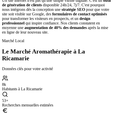
Un site internet n'est pas qu'une simple vitrine digitale. C'est un
outil
de génération de clients
disponible 24h/24, 7j/7. C'est pourquoi
nous intégrons dès la conception une
stratégie SEO
pour que votre
site soit visible sur Google, des
formulaires de contact optimisés
pour transformer les visiteurs en prospects, et un
design
professionnel
qui inspire confiance. Nos clients constatent en
moyenne une
augmentation de 40% des demandes
après la mise
en ligne de leur nouveau site.
Marché Local
Le Marché
Aromathérapie
à
La
Ricamarie
Données clés pour votre activité
8
k
Habitants à
La Ricamarie
53
+
Recherches mensuelles estimées