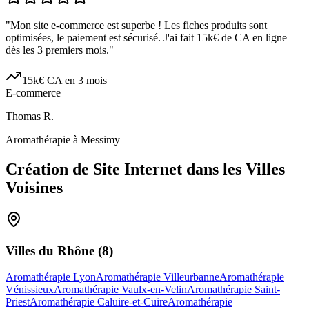
"
Mon site e-commerce est superbe ! Les fiches produits sont
optimisées, le paiement est sécurisé. J'ai fait 15k€ de CA en ligne
dès les 3 premiers mois.
"
15k€ CA en 3 mois
E-commerce
Thomas R.
Aromathérapie à Messimy
Création de Site Internet dans les Villes
Voisines
Villes du
Rhône
(
8
)
Aromathérapie Lyon
Aromathérapie Villeurbanne
Aromathérapie
Vénissieux
Aromathérapie Vaulx-en-Velin
Aromathérapie Saint-
Priest
Aromathérapie Caluire-et-Cuire
Aromathérapie