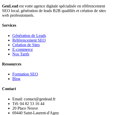
GenLead
est votre agence digitale spécialisée en
référencement
SEO local
,
génération de leads B2B qualifiés
et
création de sites
web professionnels
.
Services
Génération de Leads
Référencement SEO
Création de Sites
E-commerce
Nos Tarifs
Ressources
Formation SEO
Blog
Contact
Email: contact@genlead.fr
Tél: 04 82 53 16 44
20 Place Neuve
69440 Saint-Laurent-d'Agny