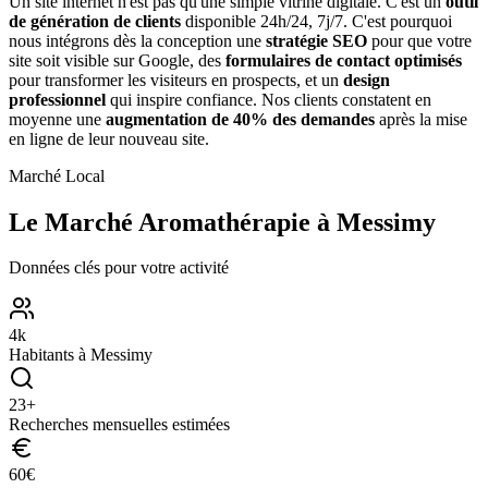
Un site internet n'est pas qu'une simple vitrine digitale. C'est un
outil
de génération de clients
disponible 24h/24, 7j/7. C'est pourquoi
nous intégrons dès la conception une
stratégie SEO
pour que votre
site soit visible sur Google, des
formulaires de contact optimisés
pour transformer les visiteurs en prospects, et un
design
professionnel
qui inspire confiance. Nos clients constatent en
moyenne une
augmentation de 40% des demandes
après la mise
en ligne de leur nouveau site.
Marché Local
Le Marché
Aromathérapie
à
Messimy
Données clés pour votre activité
4
k
Habitants à
Messimy
23
+
Recherches mensuelles estimées
60
€