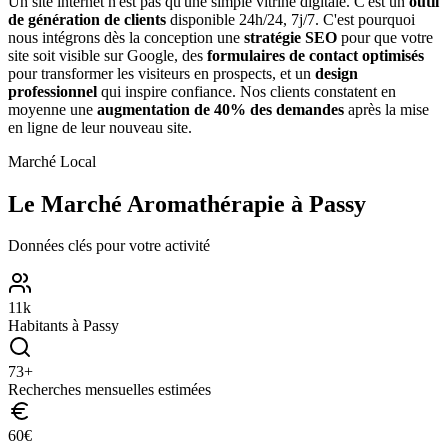
Un site internet n'est pas qu'une simple vitrine digitale. C'est un
outil
de génération de clients
disponible 24h/24, 7j/7. C'est pourquoi
nous intégrons dès la conception une
stratégie SEO
pour que votre
site soit visible sur Google, des
formulaires de contact optimisés
pour transformer les visiteurs en prospects, et un
design
professionnel
qui inspire confiance. Nos clients constatent en
moyenne une
augmentation de 40% des demandes
après la mise
en ligne de leur nouveau site.
Marché Local
Le Marché
Aromathérapie
à
Passy
Données clés pour votre activité
11
k
Habitants à
Passy
73
+
Recherches mensuelles estimées
60
€