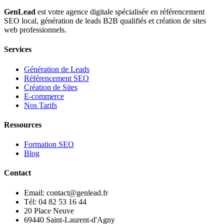
GenLead
est votre agence digitale spécialisée en
référencement
SEO local
,
génération de leads B2B qualifiés
et
création de sites
web professionnels
.
Services
Génération de Leads
Référencement SEO
Création de Sites
E-commerce
Nos Tarifs
Ressources
Formation SEO
Blog
Contact
Email: contact@genlead.fr
Tél: 04 82 53 16 44
20 Place Neuve
69440 Saint-Laurent-d'Agny