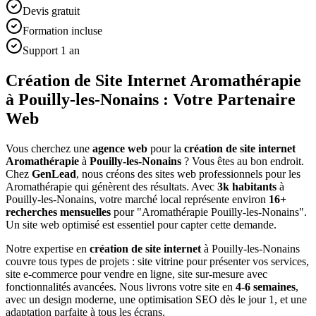
Devis gratuit
Formation incluse
Support 1 an
Création de Site Internet Aromathérapie
à Pouilly-les-Nonains : Votre Partenaire
Web
Vous cherchez une
agence web
pour la
création de site internet
Aromathérapie
à
Pouilly-les-Nonains
? Vous êtes au bon endroit.
Chez
GenLead
, nous créons des sites web professionnels pour les
Aromathérapie
qui génèrent des résultats. Avec
3
k habitants
à
Pouilly-les-Nonains
, votre marché local représente environ
16
+
recherches mensuelles
pour "
Aromathérapie
Pouilly-les-Nonains
".
Un site web optimisé est essentiel pour capter cette demande.
Notre expertise en
création de site internet
à
Pouilly-les-Nonains
couvre tous types de projets : site vitrine pour présenter vos services,
site e-commerce pour vendre en ligne, site sur-mesure avec
fonctionnalités avancées. Nous livrons votre site en
4-6 semaines
,
avec un design moderne, une optimisation SEO dès le jour 1, et une
adaptation parfaite à tous les écrans.