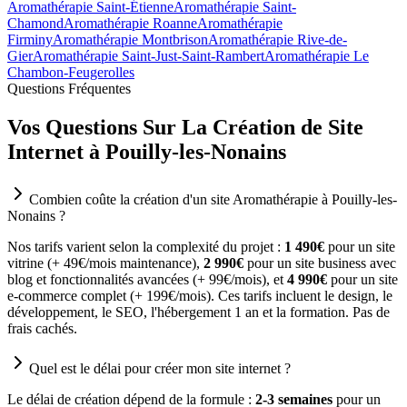
Aromathérapie Saint-Étienne
Aromathérapie Saint-
Chamond
Aromathérapie Roanne
Aromathérapie
Firminy
Aromathérapie Montbrison
Aromathérapie Rive-de-
Gier
Aromathérapie Saint-Just-Saint-Rambert
Aromathérapie Le
Chambon-Feugerolles
Questions Fréquentes
Vos Questions Sur La Création de Site
Internet à Pouilly-les-Nonains
Combien coûte la création d'un site Aromathérapie à Pouilly-les-
Nonains ?
Nos tarifs varient selon la complexité du projet :
1 490€
pour un site
vitrine (+ 49€/mois maintenance),
2 990€
pour un site business avec
blog et fonctionnalités avancées (+ 99€/mois), et
4 990€
pour un site
e-commerce complet (+ 199€/mois). Ces tarifs incluent le design, le
développement, le SEO, l'hébergement 1 an et la formation. Pas de
frais cachés.
Quel est le délai pour créer mon site internet ?
Le délai de création dépend de la formule :
2-3 semaines
pour un