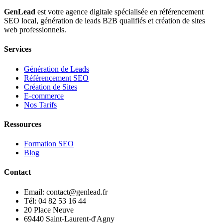
GenLead
est votre agence digitale spécialisée en
référencement
SEO local
,
génération de leads B2B qualifiés
et
création de sites
web professionnels
.
Services
Génération de Leads
Référencement SEO
Création de Sites
E-commerce
Nos Tarifs
Ressources
Formation SEO
Blog
Contact
Email: contact@genlead.fr
Tél: 04 82 53 16 44
20 Place Neuve
69440 Saint-Laurent-d'Agny