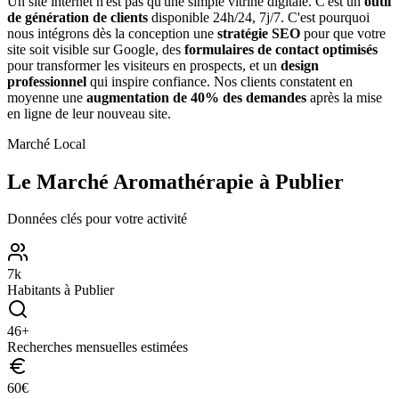
Un site internet n'est pas qu'une simple vitrine digitale. C'est un
outil
de génération de clients
disponible 24h/24, 7j/7. C'est pourquoi
nous intégrons dès la conception une
stratégie SEO
pour que votre
site soit visible sur Google, des
formulaires de contact optimisés
pour transformer les visiteurs en prospects, et un
design
professionnel
qui inspire confiance. Nos clients constatent en
moyenne une
augmentation de 40% des demandes
après la mise
en ligne de leur nouveau site.
Marché Local
Le Marché
Aromathérapie
à
Publier
Données clés pour votre activité
7
k
Habitants à
Publier
46
+
Recherches mensuelles estimées
60
€