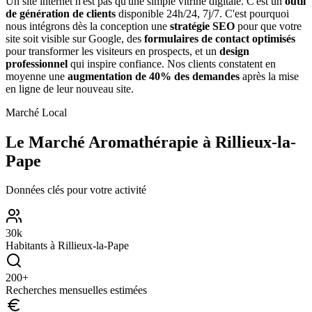
Un site internet n'est pas qu'une simple vitrine digitale. C'est un
outil
de génération de clients
disponible 24h/24, 7j/7. C'est pourquoi
nous intégrons dès la conception une
stratégie SEO
pour que votre
site soit visible sur Google, des
formulaires de contact optimisés
pour transformer les visiteurs en prospects, et un
design
professionnel
qui inspire confiance. Nos clients constatent en
moyenne une
augmentation de 40% des demandes
après la mise
en ligne de leur nouveau site.
Marché Local
Le Marché
Aromathérapie
à
Rillieux-la-
Pape
Données clés pour votre activité
30
k
Habitants à
Rillieux-la-Pape
200
+
Recherches mensuelles estimées