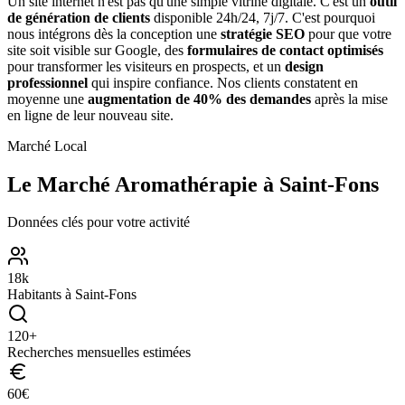
Un site internet n'est pas qu'une simple vitrine digitale. C'est un
outil
de génération de clients
disponible 24h/24, 7j/7. C'est pourquoi
nous intégrons dès la conception une
stratégie SEO
pour que votre
site soit visible sur Google, des
formulaires de contact optimisés
pour transformer les visiteurs en prospects, et un
design
professionnel
qui inspire confiance. Nos clients constatent en
moyenne une
augmentation de 40% des demandes
après la mise
en ligne de leur nouveau site.
Marché Local
Le Marché
Aromathérapie
à
Saint-Fons
Données clés pour votre activité
18
k
Habitants à
Saint-Fons
120
+
Recherches mensuelles estimées
60
€