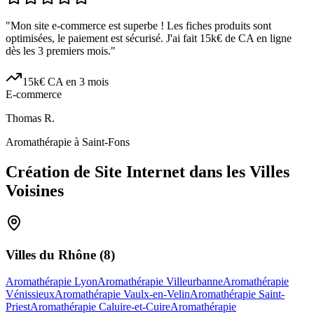
"
Mon site e-commerce est superbe ! Les fiches produits sont
optimisées, le paiement est sécurisé. J'ai fait 15k€ de CA en ligne
dès les 3 premiers mois.
"
15k€ CA en 3 mois
E-commerce
Thomas R.
Aromathérapie à Saint-Fons
Création de Site Internet dans les Villes
Voisines
Villes du
Rhône
(
8
)
Aromathérapie Lyon
Aromathérapie Villeurbanne
Aromathérapie
Vénissieux
Aromathérapie Vaulx-en-Velin
Aromathérapie Saint-
Priest
Aromathérapie Caluire-et-Cuire
Aromathérapie