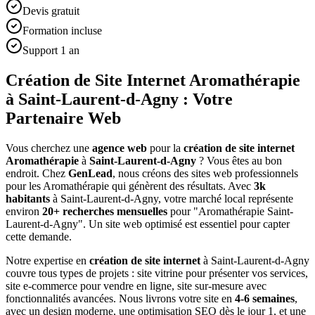
Devis gratuit
Formation incluse
Support 1 an
Création de Site Internet Aromathérapie
à Saint-Laurent-d-Agny : Votre
Partenaire Web
Vous cherchez une
agence web
pour la
création de site internet
Aromathérapie
à
Saint-Laurent-d-Agny
? Vous êtes au bon
endroit. Chez
GenLead
, nous créons des sites web professionnels
pour les
Aromathérapie
qui génèrent des résultats. Avec
3
k
habitants
à
Saint-Laurent-d-Agny
, votre marché local représente
environ
20
+ recherches mensuelles
pour "
Aromathérapie
Saint-
Laurent-d-Agny
". Un site web optimisé est essentiel pour capter
cette demande.
Notre expertise en
création de site internet
à
Saint-Laurent-d-Agny
couvre tous types de projets : site vitrine pour présenter vos services,
site e-commerce pour vendre en ligne, site sur-mesure avec
fonctionnalités avancées. Nous livrons votre site en
4-6 semaines
,
avec un design moderne, une optimisation SEO dès le jour 1, et une