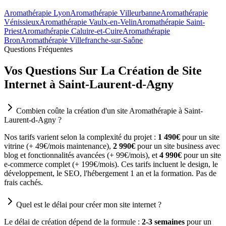
Aromathérapie Lyon
Aromathérapie Villeurbanne
Aromathérapie
Vénissieux
Aromathérapie Vaulx-en-Velin
Aromathérapie Saint-
Priest
Aromathérapie Caluire-et-Cuire
Aromathérapie
Bron
Aromathérapie Villefranche-sur-Saône
Questions Fréquentes
Vos Questions Sur La Création de Site
Internet à Saint-Laurent-d-Agny
Combien coûte la création d'un site Aromathérapie à Saint-
Laurent-d-Agny ?
Nos tarifs varient selon la complexité du projet :
1 490€
pour un site
vitrine (+ 49€/mois maintenance),
2 990€
pour un site business avec
blog et fonctionnalités avancées (+ 99€/mois), et
4 990€
pour un site
e-commerce complet (+ 199€/mois). Ces tarifs incluent le design, le
développement, le SEO, l'hébergement 1 an et la formation. Pas de
frais cachés.
Quel est le délai pour créer mon site internet ?
Le délai de création dépend de la formule :
2-3 semaines
pour un