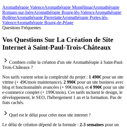
Aromathérapie Valence
Aromathérapie Montélimar
Aromathérapie
Romans-sur-Isère
Aromathérapie Bourg-lès-Valence
Aromathérapie
Bollène
Aromathérapie Pierrelatte
Aromathérapie Portes-lès-
Valence
Aromathérapie Bourg-de-Péage
Questions Fréquentes
Vos Questions Sur La Création de Site
Internet à Saint-Paul-Trois-Châteaux
Combien coûte la création d'un site Aromathérapie à Saint-Paul-
Trois-Châteaux ?
Nos tarifs varient selon la complexité du projet :
1 490€
pour un site
vitrine (+ 49€/mois maintenance),
2 990€
pour un site business avec
blog et fonctionnalités avancées (+ 99€/mois), et
4 990€
pour un site
e-commerce complet (+ 199€/mois). Ces tarifs incluent le design, le
développement, le SEO, l'hébergement 1 an et la formation. Pas de
frais cachés.
Quel est le délai pour créer mon site internet ?
Le délai de création dépend de la formule :
2-3 semaines
pour un