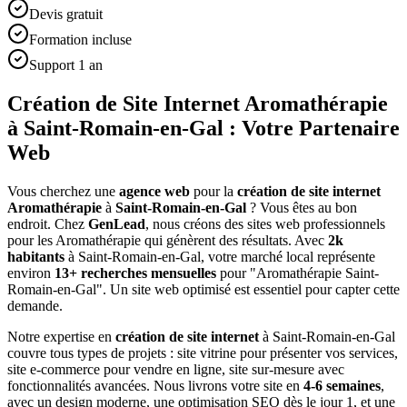
Devis gratuit
Formation incluse
Support 1 an
Création de Site Internet Aromathérapie
à Saint-Romain-en-Gal : Votre Partenaire
Web
Vous cherchez une
agence web
pour la
création de site internet
Aromathérapie
à
Saint-Romain-en-Gal
? Vous êtes au bon
endroit. Chez
GenLead
, nous créons des sites web professionnels
pour les
Aromathérapie
qui génèrent des résultats. Avec
2
k
habitants
à
Saint-Romain-en-Gal
, votre marché local représente
environ
13
+ recherches mensuelles
pour "
Aromathérapie
Saint-
Romain-en-Gal
". Un site web optimisé est essentiel pour capter cette
demande.
Notre expertise en
création de site internet
à
Saint-Romain-en-Gal
couvre tous types de projets : site vitrine pour présenter vos services,
site e-commerce pour vendre en ligne, site sur-mesure avec
fonctionnalités avancées. Nous livrons votre site en
4-6 semaines
,
avec un design moderne, une optimisation SEO dès le jour 1, et une