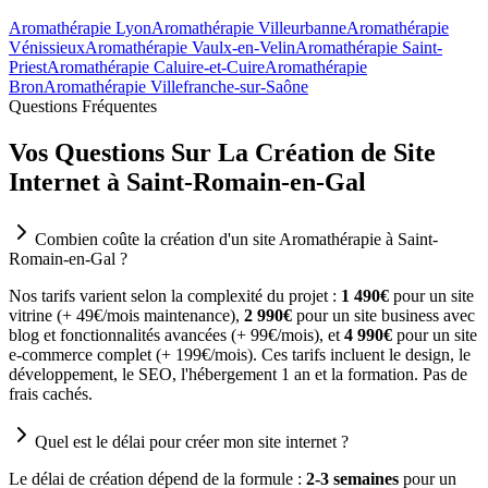
Aromathérapie Lyon
Aromathérapie Villeurbanne
Aromathérapie
Vénissieux
Aromathérapie Vaulx-en-Velin
Aromathérapie Saint-
Priest
Aromathérapie Caluire-et-Cuire
Aromathérapie
Bron
Aromathérapie Villefranche-sur-Saône
Questions Fréquentes
Vos Questions Sur La Création de Site
Internet à Saint-Romain-en-Gal
Combien coûte la création d'un site Aromathérapie à Saint-
Romain-en-Gal ?
Nos tarifs varient selon la complexité du projet :
1 490€
pour un site
vitrine (+ 49€/mois maintenance),
2 990€
pour un site business avec
blog et fonctionnalités avancées (+ 99€/mois), et
4 990€
pour un site
e-commerce complet (+ 199€/mois). Ces tarifs incluent le design, le
développement, le SEO, l'hébergement 1 an et la formation. Pas de
frais cachés.
Quel est le délai pour créer mon site internet ?
Le délai de création dépend de la formule :
2-3 semaines
pour un