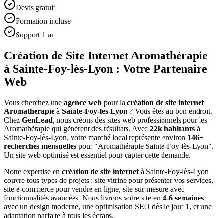
Devis gratuit
Formation incluse
Support 1 an
Création de Site Internet Aromathérapie
à Sainte-Foy-lès-Lyon : Votre Partenaire
Web
Vous cherchez une
agence web
pour la
création de site internet
Aromathérapie
à
Sainte-Foy-lès-Lyon
? Vous êtes au bon endroit.
Chez
GenLead
, nous créons des sites web professionnels pour les
Aromathérapie
qui génèrent des résultats. Avec
22
k habitants
à
Sainte-Foy-lès-Lyon
, votre marché local représente environ
146
+
recherches mensuelles
pour "
Aromathérapie
Sainte-Foy-lès-Lyon
".
Un site web optimisé est essentiel pour capter cette demande.
Notre expertise en
création de site internet
à
Sainte-Foy-lès-Lyon
couvre tous types de projets : site vitrine pour présenter vos services,
site e-commerce pour vendre en ligne, site sur-mesure avec
fonctionnalités avancées. Nous livrons votre site en
4-6 semaines
,
avec un design moderne, une optimisation SEO dès le jour 1, et une
adaptation parfaite à tous les écrans.