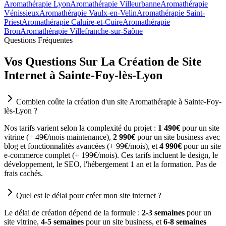
Aromathérapie Lyon
Aromathérapie Villeurbanne
Aromathérapie
Vénissieux
Aromathérapie Vaulx-en-Velin
Aromathérapie Saint-
Priest
Aromathérapie Caluire-et-Cuire
Aromathérapie
Bron
Aromathérapie Villefranche-sur-Saône
Questions Fréquentes
Vos Questions Sur La Création de Site
Internet à Sainte-Foy-lès-Lyon
Combien coûte la création d'un site Aromathérapie à Sainte-Foy-
lès-Lyon ?
Nos tarifs varient selon la complexité du projet :
1 490€
pour un site
vitrine (+ 49€/mois maintenance),
2 990€
pour un site business avec
blog et fonctionnalités avancées (+ 99€/mois), et
4 990€
pour un site
e-commerce complet (+ 199€/mois). Ces tarifs incluent le design, le
développement, le SEO, l'hébergement 1 an et la formation. Pas de
frais cachés.
Quel est le délai pour créer mon site internet ?
Le délai de création dépend de la formule :
2-3 semaines
pour un
site vitrine,
4-5 semaines
pour un site business, et
6-8 semaines