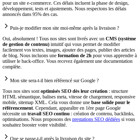
pour un site e-commerce. Ces délais incluent la phase de design,
développement, tests et ajustements. Nous respectons les délais
annoncés dans 95% des cas.
Puis-je modifier mon site moi-même après la livraison ?
Oui, absolument ! Tous nos sites sont livrés avec un
CMS (système
de gestion de contenu)
intuitif qui vous permet de modifier
facilement vos textes, images, ajouter des pages, publier des articles
de blog. Nous incluons une
formation de 2h
pour vous apprendre à
utiliser le back-office. Vous recevez également une documentation
complète.
Mon site sera-t-il bien référencé sur Google ?
Tous nos sites sont
optimisés SEO dès leur création
: structure
HTML sémantique, balises meta, vitesse de chargement, responsive
mobile, sitemap XML. Cela vous donne une
base solide pour le
référencement
. Cependant, apparaître en 1ère page Google
nécessite un
travail SEO continu
: création de contenu, backlinks,
optimisations. Nous proposons des
prestations SEO dédiées
si vous
souhaitez booster votre visibilité.
Que se passe-t-il après la livraison du site ?