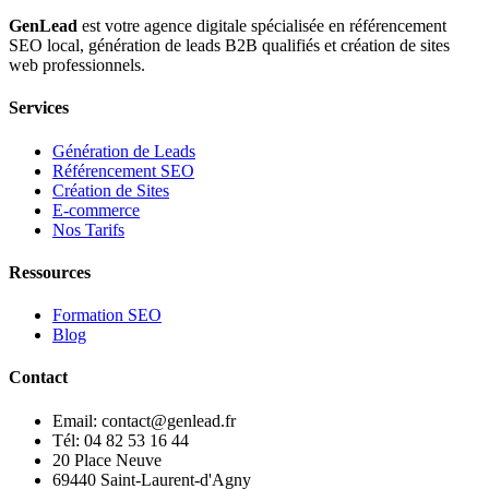
GenLead
est votre agence digitale spécialisée en
référencement
SEO local
,
génération de leads B2B qualifiés
et
création de sites
web professionnels
.
Services
Génération de Leads
Référencement SEO
Création de Sites
E-commerce
Nos Tarifs
Ressources
Formation SEO
Blog
Contact
Email: contact@genlead.fr
Tél: 04 82 53 16 44
20 Place Neuve
69440 Saint-Laurent-d'Agny