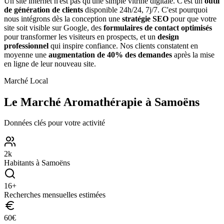
Un site internet n'est pas qu'une simple vitrine digitale. C'est un
outil
de génération de clients
disponible 24h/24, 7j/7. C'est pourquoi
nous intégrons dès la conception une
stratégie SEO
pour que votre
site soit visible sur Google, des
formulaires de contact optimisés
pour transformer les visiteurs en prospects, et un
design
professionnel
qui inspire confiance. Nos clients constatent en
moyenne une
augmentation de 40% des demandes
après la mise
en ligne de leur nouveau site.
Marché Local
Le Marché
Aromathérapie
à
Samoëns
Données clés pour votre activité
2
k
Habitants à
Samoëns
16
+
Recherches mensuelles estimées
60
€