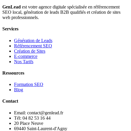
GenLead
est votre agence digitale spécialisée en
référencement
SEO local
,
génération de leads B2B qualifiés
et
création de sites
web professionnels
.
Services
Génération de Leads
Référencement SEO
Création de Sites
E-commerce
Nos Tarifs
Ressources
Formation SEO
Blog
Contact
Email: contact@genlead.fr
Tél: 04 82 53 16 44
20 Place Neuve
69440 Saint-Laurent-d'Agny