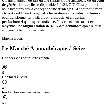
Un site internet n'est pas qu'une simple vitrine digitale. C'est un
outil
de génération de clients
disponible 24h/24, 7j/7. C'est pourquoi
nous intégrons dès la conception une
stratégie SEO
pour que votre
site soit visible sur Google, des
formulaires de contact optimisés
pour transformer les visiteurs en prospects, et un
design
professionnel
qui inspire confiance. Nos clients constatent en
moyenne une
augmentation de 40% des demandes
après la mise
en ligne de leur nouveau site.
Marché Local
Le Marché
Aromathérapie
à
Sciez
Données clés pour votre activité
6
k
Habitants à
Sciez
40
+
Recherches mensuelles estimées
60
€