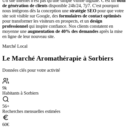
Un site internet n'est pas qu'une simple vitrine digitale. C'est un
outil
de génération de clients
disponible 24h/24, 7j/7. C'est pourquoi
nous intégrons dès la conception une
stratégie SEO
pour que votre
site soit visible sur Google, des
formulaires de contact optimisés
pour transformer les visiteurs en prospects, et un
design
professionnel
qui inspire confiance. Nos clients constatent en
moyenne une
augmentation de 40% des demandes
après la mise
en ligne de leur nouveau site.
Marché Local
Le Marché
Aromathérapie
à
Sorbiers
Données clés pour votre activité
9
k
Habitants à
Sorbiers
56
+
Recherches mensuelles estimées
60
€