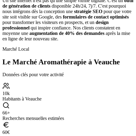
Un site internet n'est pas qu'une simple vitrine digitale. C'est un
outil
de génération de clients
disponible 24h/24, 7j/7. C'est pourquoi
nous intégrons dès la conception une
stratégie SEO
pour que votre
site soit visible sur Google, des
formulaires de contact optimisés
pour transformer les visiteurs en prospects, et un
design
professionnel
qui inspire confiance. Nos clients constatent en
moyenne une
augmentation de 40% des demandes
après la mise
en ligne de leur nouveau site.
Marché Local
Le Marché
Aromathérapie
à
Veauche
Données clés pour votre activité
10
k
Habitants à
Veauche
66
+
Recherches mensuelles estimées
60
€