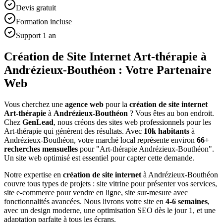
Devis gratuit
Formation incluse
Support 1 an
Création de Site Internet Art-thérapie à
Andrézieux-Bouthéon : Votre Partenaire
Web
Vous cherchez une
agence web
pour la
création de site internet
Art-thérapie
à
Andrézieux-Bouthéon
? Vous êtes au bon endroit.
Chez
GenLead
, nous créons des sites web professionnels pour les
Art-thérapie
qui génèrent des résultats. Avec
10
k habitants
à
Andrézieux-Bouthéon
, votre marché local représente environ
66
+
recherches mensuelles
pour "
Art-thérapie
Andrézieux-Bouthéon
".
Un site web optimisé est essentiel pour capter cette demande.
Notre expertise en
création de site internet
à
Andrézieux-Bouthéon
couvre tous types de projets : site vitrine pour présenter vos services,
site e-commerce pour vendre en ligne, site sur-mesure avec
fonctionnalités avancées. Nous livrons votre site en
4-6 semaines
,
avec un design moderne, une optimisation SEO dès le jour 1, et une
adaptation parfaite à tous les écrans.