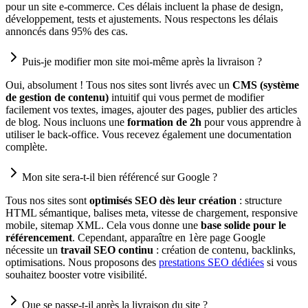
pour un site e-commerce. Ces délais incluent la phase de design,
développement, tests et ajustements. Nous respectons les délais
annoncés dans 95% des cas.
Puis-je modifier mon site moi-même après la livraison ?
Oui, absolument ! Tous nos sites sont livrés avec un
CMS (système
de gestion de contenu)
intuitif qui vous permet de modifier
facilement vos textes, images, ajouter des pages, publier des articles
de blog. Nous incluons une
formation de 2h
pour vous apprendre à
utiliser le back-office. Vous recevez également une documentation
complète.
Mon site sera-t-il bien référencé sur Google ?
Tous nos sites sont
optimisés SEO dès leur création
: structure
HTML sémantique, balises meta, vitesse de chargement, responsive
mobile, sitemap XML. Cela vous donne une
base solide pour le
référencement
. Cependant, apparaître en 1ère page Google
nécessite un
travail SEO continu
: création de contenu, backlinks,
optimisations. Nous proposons des
prestations SEO dédiées
si vous
souhaitez booster votre visibilité.
Que se passe-t-il après la livraison du site ?