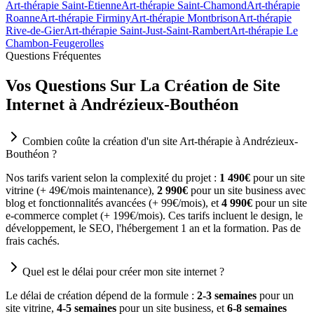
Art-thérapie Saint-Étienne
Art-thérapie Saint-Chamond
Art-thérapie
Roanne
Art-thérapie Firminy
Art-thérapie Montbrison
Art-thérapie
Rive-de-Gier
Art-thérapie Saint-Just-Saint-Rambert
Art-thérapie Le
Chambon-Feugerolles
Questions Fréquentes
Vos Questions Sur La Création de Site
Internet à Andrézieux-Bouthéon
Combien coûte la création d'un site Art-thérapie à Andrézieux-
Bouthéon ?
Nos tarifs varient selon la complexité du projet :
1 490€
pour un site
vitrine (+ 49€/mois maintenance),
2 990€
pour un site business avec
blog et fonctionnalités avancées (+ 99€/mois), et
4 990€
pour un site
e-commerce complet (+ 199€/mois). Ces tarifs incluent le design, le
développement, le SEO, l'hébergement 1 an et la formation. Pas de
frais cachés.
Quel est le délai pour créer mon site internet ?
Le délai de création dépend de la formule :
2-3 semaines
pour un
site vitrine,
4-5 semaines
pour un site business, et
6-8 semaines