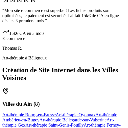
"
Mon site e-commerce est superbe ! Les fiches produits sont
optimisées, le paiement est sécurisé. J'ai fait 15k€ de CA en ligne
dès les 3 premiers mois.
"
15k€ CA en 3 mois
E-commerce
Thomas R.
Art-thérapie à Béligneux
Création de Site Internet dans les Villes
Voisines
Villes du
Ain
(
8
)
Art-thérapie Bourg-en-Bresse
Art-thérapie Oyonnax
Art-thérapie
Ambérieu-en-Bugey
Art-thérapie Bellegarde-sur-Valserine
Art-
thérapie Gex
Art-thérapie Saint-Genis-Pouilly
Art-thérapie Ferney-