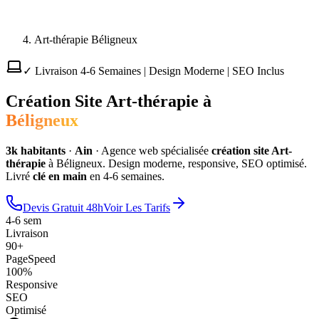
Art-thérapie Béligneux
✓ Livraison 4-6 Semaines | Design Moderne | SEO Inclus
Création Site
Art-thérapie
à
Béligneux
3
k habitants
·
Ain
·
Agence web spécialisée
création site
Art-
thérapie
à
Béligneux
. Design moderne, responsive, SEO optimisé.
Livré
clé en main
en 4-6 semaines.
Devis Gratuit 48h
Voir Les Tarifs
4-6 sem
Livraison
90+
PageSpeed
100%
Responsive
SEO
Optimisé