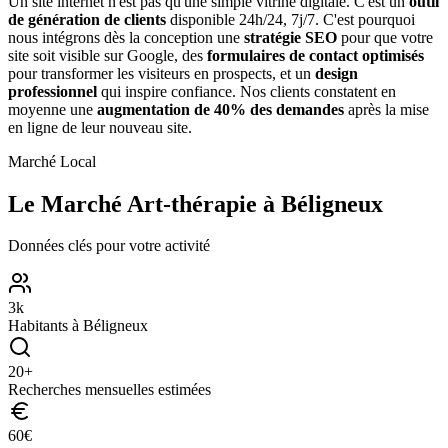
Un site internet n'est pas qu'une simple vitrine digitale. C'est un
outil
de génération de clients
disponible 24h/24, 7j/7. C'est pourquoi
nous intégrons dès la conception une
stratégie SEO
pour que votre
site soit visible sur Google, des
formulaires de contact optimisés
pour transformer les visiteurs en prospects, et un
design
professionnel
qui inspire confiance. Nos clients constatent en
moyenne une
augmentation de 40% des demandes
après la mise
en ligne de leur nouveau site.
Marché Local
Le Marché
Art-thérapie
à
Béligneux
Données clés pour votre activité
3
k
Habitants à
Béligneux
20
+
Recherches mensuelles estimées
60
€