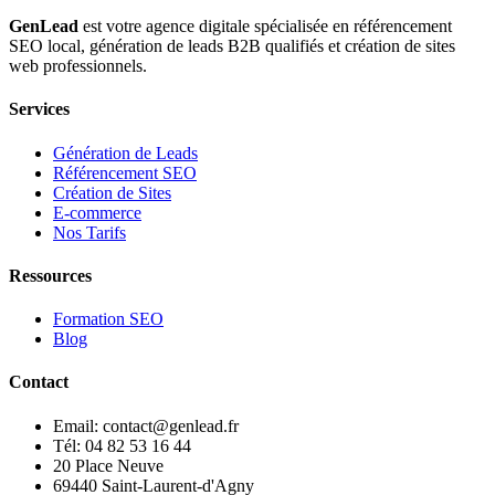
GenLead
est votre agence digitale spécialisée en
référencement
SEO local
,
génération de leads B2B qualifiés
et
création de sites
web professionnels
.
Services
Génération de Leads
Référencement SEO
Création de Sites
E-commerce
Nos Tarifs
Ressources
Formation SEO
Blog
Contact
Email: contact@genlead.fr
Tél: 04 82 53 16 44
20 Place Neuve
69440 Saint-Laurent-d'Agny