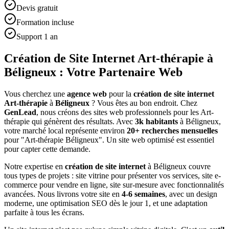
Devis gratuit
Formation incluse
Support 1 an
Création de Site Internet Art-thérapie à
Béligneux : Votre Partenaire Web
Vous cherchez une
agence web
pour la
création de site internet
Art-thérapie
à
Béligneux
? Vous êtes au bon endroit. Chez
GenLead
, nous créons des sites web professionnels pour les
Art-
thérapie
qui génèrent des résultats. Avec
3
k habitants
à
Béligneux
,
votre marché local représente environ
20
+ recherches mensuelles
pour "
Art-thérapie
Béligneux
". Un site web optimisé est essentiel
pour capter cette demande.
Notre expertise en
création de site internet
à
Béligneux
couvre
tous types de projets : site vitrine pour présenter vos services, site e-
commerce pour vendre en ligne, site sur-mesure avec fonctionnalités
avancées. Nous livrons votre site en
4-6 semaines
, avec un design
moderne, une optimisation SEO dès le jour 1, et une adaptation
parfaite à tous les écrans.