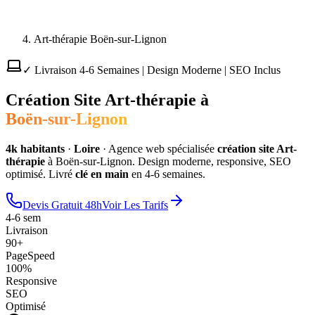
Art-thérapie Boën-sur-Lignon
✓ Livraison 4-6 Semaines | Design Moderne | SEO Inclus
Création Site
Art-thérapie
à
Boën-sur-Lignon
4
k habitants
·
Loire
·
Agence web spécialisée
création site
Art-
thérapie
à
Boën-sur-Lignon
. Design moderne, responsive, SEO
optimisé. Livré
clé en main
en 4-6 semaines.
Devis Gratuit 48h
Voir Les Tarifs
4-6 sem
Livraison
90+
PageSpeed
100%
Responsive
SEO
Optimisé