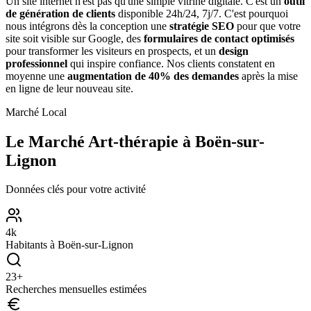
Un site internet n'est pas qu'une simple vitrine digitale. C'est un
outil
de génération de clients
disponible 24h/24, 7j/7. C'est pourquoi
nous intégrons dès la conception une
stratégie SEO
pour que votre
site soit visible sur Google, des
formulaires de contact optimisés
pour transformer les visiteurs en prospects, et un
design
professionnel
qui inspire confiance. Nos clients constatent en
moyenne une
augmentation de 40% des demandes
après la mise
en ligne de leur nouveau site.
Marché Local
Le Marché
Art-thérapie
à
Boën-sur-
Lignon
Données clés pour votre activité
4
k
Habitants à
Boën-sur-Lignon
23
+
Recherches mensuelles estimées