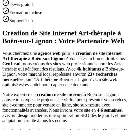
Devis gratuit
Formation incluse
Support 1 an
Création de Site Internet Art-thérapie à
Boën-sur-Lignon : Votre Partenaire Web
Vous cherchez une
agence web
pour la
création de site internet
Art-thérapie
à
Boën-sur-Lignon
? Vous êtes au bon endroit. Chez
GenLead
, nous créons des sites web professionnels pour les
Art-
thérapie
qui génèrent des résultats. Avec
4
k habitants
à
Boën-sur-
Lignon
, votre marché local représente environ
23
+ recherches
mensuelles
pour "
Art-thérapie
Boën-sur-Lignon
". Un site web
optimisé est essentiel pour capter cette demande.
Notre expertise en
création de site internet
à
Boën-sur-Lignon
couvre tous types de projets : site vitrine pour présenter vos services,
site e-commerce pour vendre en ligne, site sur-mesure avec
fonctionnalités avancées. Nous livrons votre site en
4-6 semaines
,
avec un design moderne, une optimisation SEO dès le jour 1, et une
adaptation parfaite à tous les écrans.