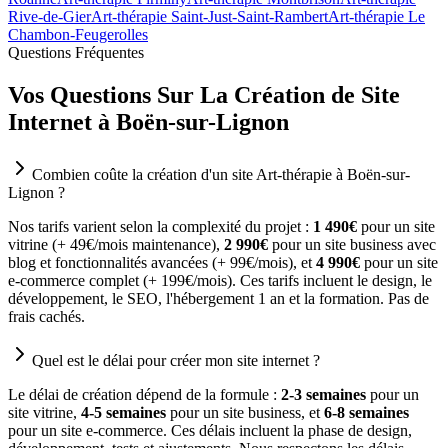
Rive-de-Gier
Art-thérapie Saint-Just-Saint-Rambert
Art-thérapie Le
Chambon-Feugerolles
Questions Fréquentes
Vos Questions Sur La Création de Site
Internet à Boën-sur-Lignon
Combien coûte la création d'un site Art-thérapie à Boën-sur-
Lignon ?
Nos tarifs varient selon la complexité du projet :
1 490€
pour un site
vitrine (+ 49€/mois maintenance),
2 990€
pour un site business avec
blog et fonctionnalités avancées (+ 99€/mois), et
4 990€
pour un site
e-commerce complet (+ 199€/mois). Ces tarifs incluent le design, le
développement, le SEO, l'hébergement 1 an et la formation. Pas de
frais cachés.
Quel est le délai pour créer mon site internet ?
Le délai de création dépend de la formule :
2-3 semaines
pour un
site vitrine,
4-5 semaines
pour un site business, et
6-8 semaines
pour un site e-commerce. Ces délais incluent la phase de design,