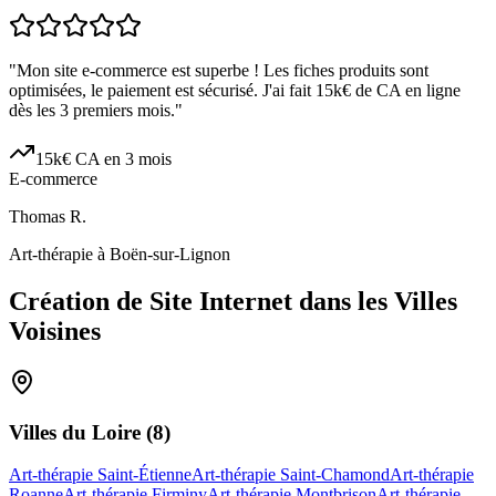
"
Mon site e-commerce est superbe ! Les fiches produits sont
optimisées, le paiement est sécurisé. J'ai fait 15k€ de CA en ligne
dès les 3 premiers mois.
"
15k€ CA en 3 mois
E-commerce
Thomas R.
Art-thérapie à Boën-sur-Lignon
Création de Site Internet dans les Villes
Voisines
Villes du
Loire
(
8
)
Art-thérapie Saint-Étienne
Art-thérapie Saint-Chamond
Art-thérapie
Roanne
Art-thérapie Firminy
Art-thérapie Montbrison
Art-thérapie