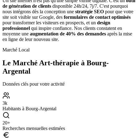
Un site internet n'est pas qu'une simple vitrine digitale. C'est un
outil
de génération de clients
disponible 24h/24, 7j/7. C'est pourquoi
nous intégrons dès la conception une
stratégie SEO
pour que votre
site soit visible sur Google, des
formulaires de contact optimisés
pour transformer les visiteurs en prospects, et un
design
professionnel
qui inspire confiance. Nos clients constatent en
moyenne une
augmentation de 40% des demandes
après la mise
en ligne de leur nouveau site.
Marché Local
Le Marché
Art-thérapie
à
Bourg-
Argental
Données clés pour votre activité
3
k
Habitants à
Bourg-Argental
20
+
Recherches mensuelles estimées