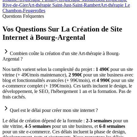
Rive-de-Gier
Art-thérapie Saint-Just-Saint-Rambert
Art-thérapie Le
Chambon-Feugerolles
Questions Fréquentes
Vos Questions Sur La Création de Site
Internet à Bourg-Argental
Combien coûte la création d'un site Art-thérapie à Bourg-
Argental ?
Nos tarifs varient selon la complexité du projet :
1 490€
pour un site
vitrine (+ 49€/mois maintenance),
2 990€
pour un site business avec
blog et fonctionnalités avancées (+ 99€/mois), et
4 990€
pour un site
e-commerce complet (+ 199€/mois). Ces tarifs incluent le design, le
développement, le SEO, l'hébergement 1 an et la formation. Pas de
frais cachés.
Quel est le délai pour créer mon site internet ?
Le délai de création dépend de la formule :
2-3 semaines
pour un
site vitrine,
4-5 semaines
pour un site business, et
6-8 semaines
pour un site e-commerce. Ces délais incluent la phase de design,