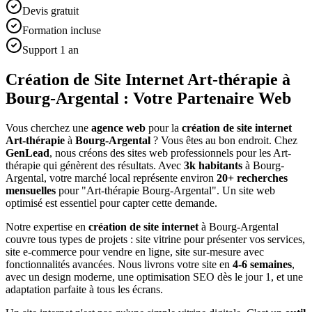
Devis gratuit
Formation incluse
Support 1 an
Création de Site Internet Art-thérapie à
Bourg-Argental : Votre Partenaire Web
Vous cherchez une
agence web
pour la
création de site internet
Art-thérapie
à
Bourg-Argental
? Vous êtes au bon endroit. Chez
GenLead
, nous créons des sites web professionnels pour les
Art-
thérapie
qui génèrent des résultats. Avec
3
k habitants
à
Bourg-
Argental
, votre marché local représente environ
20
+ recherches
mensuelles
pour "
Art-thérapie
Bourg-Argental
". Un site web
optimisé est essentiel pour capter cette demande.
Notre expertise en
création de site internet
à
Bourg-Argental
couvre tous types de projets : site vitrine pour présenter vos services,
site e-commerce pour vendre en ligne, site sur-mesure avec
fonctionnalités avancées. Nous livrons votre site en
4-6 semaines
,
avec un design moderne, une optimisation SEO dès le jour 1, et une
adaptation parfaite à tous les écrans.