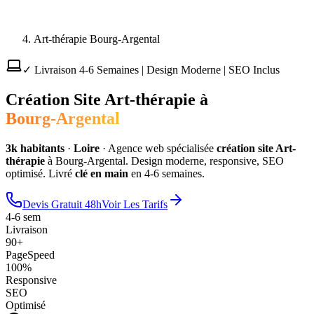
Art-thérapie Bourg-Argental
✓ Livraison 4-6 Semaines | Design Moderne | SEO Inclus
Création Site
Art-thérapie
à
Bourg-Argental
3
k habitants
·
Loire
·
Agence web spécialisée
création site
Art-
thérapie
à
Bourg-Argental
. Design moderne, responsive, SEO
optimisé. Livré
clé en main
en 4-6 semaines.
Devis Gratuit 48h
Voir Les Tarifs
4-6 sem
Livraison
90+
PageSpeed
100%
Responsive
SEO
Optimisé