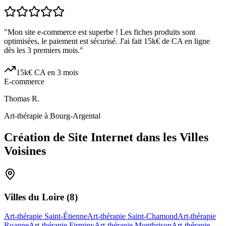
"
Mon site e-commerce est superbe ! Les fiches produits sont
optimisées, le paiement est sécurisé. J'ai fait 15k€ de CA en ligne
dès les 3 premiers mois.
"
15k€ CA en 3 mois
E-commerce
Thomas R.
Art-thérapie à Bourg-Argental
Création de Site Internet dans les Villes
Voisines
Villes du
Loire
(
8
)
Art-thérapie Saint-Étienne
Art-thérapie Saint-Chamond
Art-thérapie
Roanne
Art-thérapie Firminy
Art-thérapie Montbrison
Art-thérapie