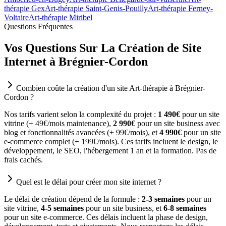
thérapie Gex
Art-thérapie Saint-Genis-Pouilly
Art-thérapie Ferney-
Voltaire
Art-thérapie Miribel
Questions Fréquentes
Vos Questions Sur La Création de Site
Internet à Brégnier-Cordon
Combien coûte la création d'un site Art-thérapie à Brégnier-
Cordon ?
Nos tarifs varient selon la complexité du projet :
1 490€
pour un site
vitrine (+ 49€/mois maintenance),
2 990€
pour un site business avec
blog et fonctionnalités avancées (+ 99€/mois), et
4 990€
pour un site
e-commerce complet (+ 199€/mois). Ces tarifs incluent le design, le
développement, le SEO, l'hébergement 1 an et la formation. Pas de
frais cachés.
Quel est le délai pour créer mon site internet ?
Le délai de création dépend de la formule :
2-3 semaines
pour un
site vitrine,
4-5 semaines
pour un site business, et
6-8 semaines
pour un site e-commerce. Ces délais incluent la phase de design,