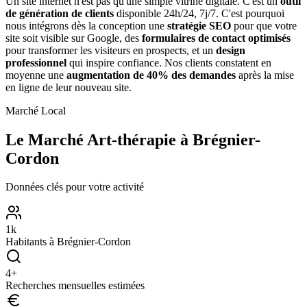
Un site internet n'est pas qu'une simple vitrine digitale. C'est un
outil
de génération de clients
disponible 24h/24, 7j/7. C'est pourquoi
nous intégrons dès la conception une
stratégie SEO
pour que votre
site soit visible sur Google, des
formulaires de contact optimisés
pour transformer les visiteurs en prospects, et un
design
professionnel
qui inspire confiance. Nos clients constatent en
moyenne une
augmentation de 40% des demandes
après la mise
en ligne de leur nouveau site.
Marché Local
Le Marché
Art-thérapie
à
Brégnier-
Cordon
Données clés pour votre activité
1
k
Habitants à
Brégnier-Cordon
4
+
Recherches mensuelles estimées