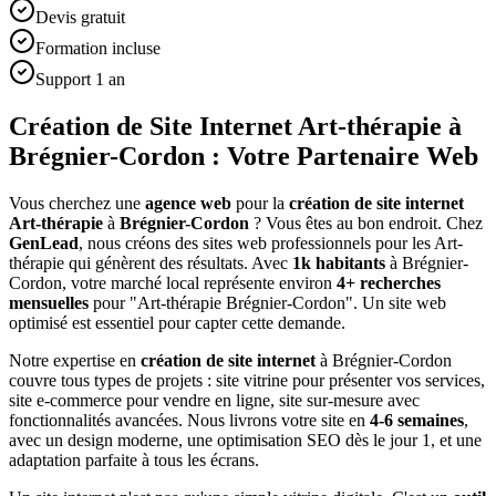
Devis gratuit
Formation incluse
Support 1 an
Création de Site Internet Art-thérapie à
Brégnier-Cordon : Votre Partenaire Web
Vous cherchez une
agence web
pour la
création de site internet
Art-thérapie
à
Brégnier-Cordon
? Vous êtes au bon endroit. Chez
GenLead
, nous créons des sites web professionnels pour les
Art-
thérapie
qui génèrent des résultats. Avec
1
k habitants
à
Brégnier-
Cordon
, votre marché local représente environ
4
+ recherches
mensuelles
pour "
Art-thérapie
Brégnier-Cordon
". Un site web
optimisé est essentiel pour capter cette demande.
Notre expertise en
création de site internet
à
Brégnier-Cordon
couvre tous types de projets : site vitrine pour présenter vos services,
site e-commerce pour vendre en ligne, site sur-mesure avec
fonctionnalités avancées. Nous livrons votre site en
4-6 semaines
,
avec un design moderne, une optimisation SEO dès le jour 1, et une
adaptation parfaite à tous les écrans.