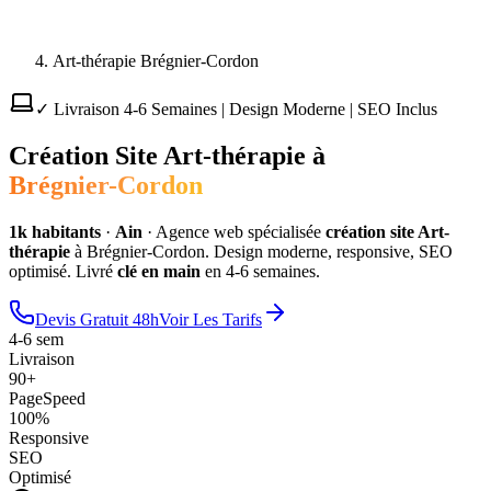
Art-thérapie Brégnier-Cordon
✓ Livraison 4-6 Semaines | Design Moderne | SEO Inclus
Création Site
Art-thérapie
à
Brégnier-Cordon
1
k habitants
·
Ain
·
Agence web spécialisée
création site
Art-
thérapie
à
Brégnier-Cordon
. Design moderne, responsive, SEO
optimisé. Livré
clé en main
en 4-6 semaines.
Devis Gratuit 48h
Voir Les Tarifs
4-6 sem
Livraison
90+
PageSpeed
100%
Responsive
SEO
Optimisé