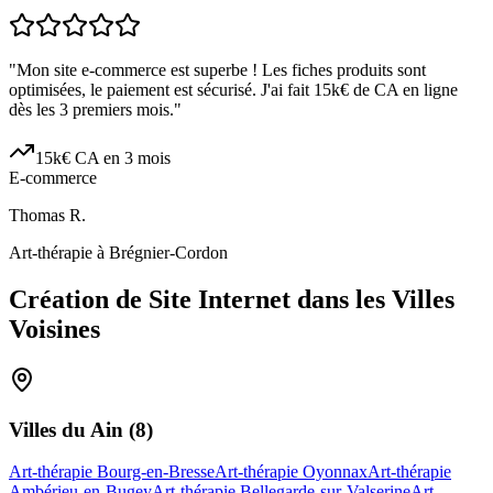
"
Mon site e-commerce est superbe ! Les fiches produits sont
optimisées, le paiement est sécurisé. J'ai fait 15k€ de CA en ligne
dès les 3 premiers mois.
"
15k€ CA en 3 mois
E-commerce
Thomas R.
Art-thérapie à Brégnier-Cordon
Création de Site Internet dans les Villes
Voisines
Villes du
Ain
(
8
)
Art-thérapie Bourg-en-Bresse
Art-thérapie Oyonnax
Art-thérapie
Ambérieu-en-Bugey
Art-thérapie Bellegarde-sur-Valserine
Art-