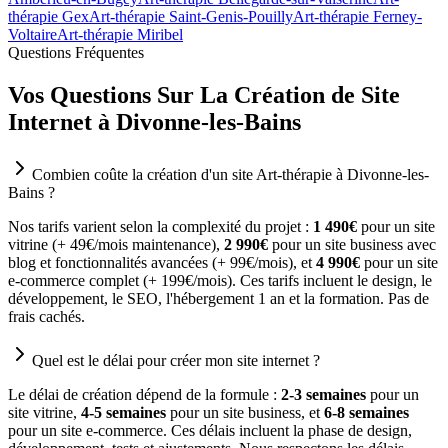
thérapie Gex
Art-thérapie Saint-Genis-Pouilly
Art-thérapie Ferney-
Voltaire
Art-thérapie Miribel
Questions Fréquentes
Vos Questions Sur La Création de Site
Internet à Divonne-les-Bains
Combien coûte la création d'un site Art-thérapie à Divonne-les-
Bains ?
Nos tarifs varient selon la complexité du projet :
1 490€
pour un site
vitrine (+ 49€/mois maintenance),
2 990€
pour un site business avec
blog et fonctionnalités avancées (+ 99€/mois), et
4 990€
pour un site
e-commerce complet (+ 199€/mois). Ces tarifs incluent le design, le
développement, le SEO, l'hébergement 1 an et la formation. Pas de
frais cachés.
Quel est le délai pour créer mon site internet ?
Le délai de création dépend de la formule :
2-3 semaines
pour un
site vitrine,
4-5 semaines
pour un site business, et
6-8 semaines
pour un site e-commerce. Ces délais incluent la phase de design,