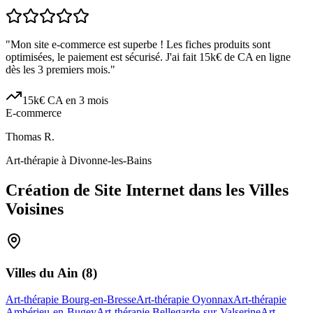
"
Mon site e-commerce est superbe ! Les fiches produits sont
optimisées, le paiement est sécurisé. J'ai fait 15k€ de CA en ligne
dès les 3 premiers mois.
"
15k€ CA en 3 mois
E-commerce
Thomas R.
Art-thérapie à Divonne-les-Bains
Création de Site Internet dans les Villes
Voisines
Villes du
Ain
(
8
)
Art-thérapie Bourg-en-Bresse
Art-thérapie Oyonnax
Art-thérapie
Ambérieu-en-Bugey
Art-thérapie Bellegarde-sur-Valserine
Art-