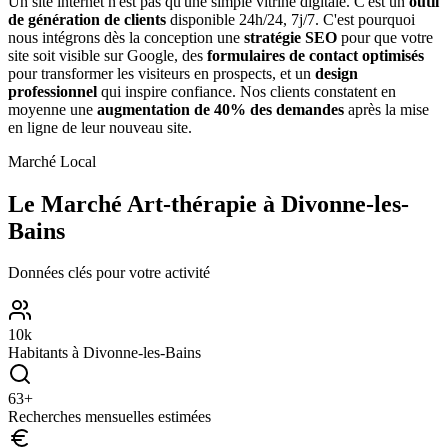
Un site internet n'est pas qu'une simple vitrine digitale. C'est un
outil
de génération de clients
disponible 24h/24, 7j/7. C'est pourquoi
nous intégrons dès la conception une
stratégie SEO
pour que votre
site soit visible sur Google, des
formulaires de contact optimisés
pour transformer les visiteurs en prospects, et un
design
professionnel
qui inspire confiance. Nos clients constatent en
moyenne une
augmentation de 40% des demandes
après la mise
en ligne de leur nouveau site.
Marché Local
Le Marché
Art-thérapie
à
Divonne-les-
Bains
Données clés pour votre activité
10
k
Habitants à
Divonne-les-Bains
63
+
Recherches mensuelles estimées