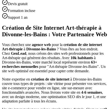
Devis gratuit
Formation incluse
Support 1 an
Création de Site Internet Art-thérapie à
Divonne-les-Bains : Votre Partenaire Web
Vous cherchez une
agence web
pour la
création de site internet
Art-thérapie
à
Divonne-les-Bains
? Vous êtes au bon endroit.
Chez
GenLead
, nous créons des sites web professionnels pour les
Art-thérapie
qui génèrent des résultats. Avec
10
k habitants
à
Divonne-les-Bains
, votre marché local représente environ
63
+
recherches mensuelles
pour "
Art-thérapie
Divonne-les-Bains
". Un
site web optimisé est essentiel pour capter cette demande.
Notre expertise en
création de site internet
à
Divonne-les-Bains
couvre tous types de projets : site vitrine pour présenter vos services,
site e-commerce pour vendre en ligne, site sur-mesure avec
fonctionnalités avancées. Nous livrons votre site en
4-6 semaines
,
avec un design moderne, une optimisation SEO dès le jour 1, et une
adaptation parfaite à tous les écrans.