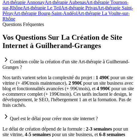
Art-thérapie Annonay
Art-thérapie Aubenas
Art-thérapie Tournon-
sur-Rhône
Art-thérapie Le Teil
Art-thérapie Privas
Art-thérapie Saint-
Péray
Art-thérapie Bourg-Saint-Andéol
Art-thérapie La Voulte-sur-
Rhône
Questions Fréquentes
Vos Questions Sur La Création de Site
Internet à Guilherand-Granges
Combien coûte la création d'un site Art-thérapie à Guilherand-
Granges ?
Nos tarifs varient selon la complexité du projet :
1 490€
pour un site
vitrine (+ 49€/mois maintenance),
2 990€
pour un site business avec
blog et fonctionnalités avancées (+ 99€/mois), et
4 990€
pour un site
e-commerce complet (+ 199€/mois). Ces tarifs incluent le design, le
développement, le SEO, l'hébergement 1 an et la formation. Pas de
frais cachés.
Quel est le délai pour créer mon site internet ?
Le délai de création dépend de la formule :
2-3 semaines
pour un
site vitrine,
4-5 semaines
pour un site business, et
6-8 semaines