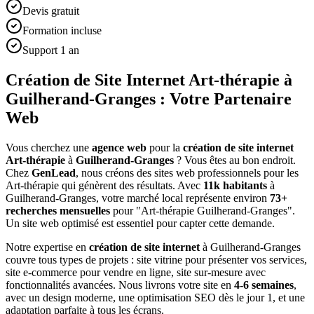
Devis gratuit
Formation incluse
Support 1 an
Création de Site Internet Art-thérapie à
Guilherand-Granges : Votre Partenaire
Web
Vous cherchez une
agence web
pour la
création de site internet
Art-thérapie
à
Guilherand-Granges
? Vous êtes au bon endroit.
Chez
GenLead
, nous créons des sites web professionnels pour les
Art-thérapie
qui génèrent des résultats. Avec
11
k habitants
à
Guilherand-Granges
, votre marché local représente environ
73
+
recherches mensuelles
pour "
Art-thérapie
Guilherand-Granges
".
Un site web optimisé est essentiel pour capter cette demande.
Notre expertise en
création de site internet
à
Guilherand-Granges
couvre tous types de projets : site vitrine pour présenter vos services,
site e-commerce pour vendre en ligne, site sur-mesure avec
fonctionnalités avancées. Nous livrons votre site en
4-6 semaines
,
avec un design moderne, une optimisation SEO dès le jour 1, et une
adaptation parfaite à tous les écrans.