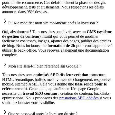
pour un site e-commerce. Ces délais incluent la phase de design,
développement, tests et ajustements. Nous respectons les délais
annoncés dans 95% des cas.
Puis-je modifier mon site moi-même après la livraison ?
Oui, absolument ! Tous nos sites sont livrés avec un
CMS (système
de gestion de contenu)
intuitif qui vous permet de modifier
facilement vos textes, images, ajouter des pages, publier des articles
de blog. Nous incluons une
formation de 2h
pour vous apprendre à
utiliser le back-office. Vous recevez également une documentation
complète.
Mon site sera-t-il bien référencé sur Google ?
Tous nos sites sont
optimisés SEO dès leur création
: structure
HTML sémantique, balises meta, vitesse de chargement, responsive
mobile, sitemap XML. Cela vous donne une
base solide pour le
référencement
. Cependant, apparaître en 1ère page Google
nécessite un
travail SEO continu
: création de contenu, backlinks,
optimisations. Nous proposons des
prestations SEO dédiées
si vous
souhaitez booster votre visibilité.
Que se passe-t-il après la livraison du site ?