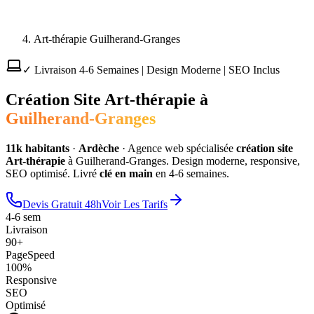
Art-thérapie Guilherand-Granges
✓ Livraison 4-6 Semaines | Design Moderne | SEO Inclus
Création Site
Art-thérapie
à
Guilherand-Granges
11
k habitants
·
Ardèche
·
Agence web spécialisée
création site
Art-thérapie
à
Guilherand-Granges
. Design moderne, responsive,
SEO optimisé. Livré
clé en main
en 4-6 semaines.
Devis Gratuit 48h
Voir Les Tarifs
4-6 sem
Livraison
90+
PageSpeed
100%
Responsive
SEO
Optimisé