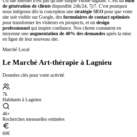
Un site internet n'est pas qu'une simple vitrine digitale. C'est un
outil
de génération de clients
disponible 24h/24, 7j/7. C'est pourquoi
nous intégrons dès la conception une
stratégie SEO
pour que votre
site soit visible sur Google, des
formulaires de contact optimisés
pour transformer les visiteurs en prospects, et un
design
professionnel
qui inspire confiance. Nos clients constatent en
moyenne une
augmentation de 40% des demandes
après la mise
en ligne de leur nouveau site.
Marché Local
Le Marché
Art-thérapie
à
Lagnieu
Données clés pour votre activité
7
k
Habitants à
Lagnieu
46
+
Recherches mensuelles estimées
60
€