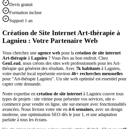
Devis gratuit
Formation incluse
Support 1 an
Création de Site Internet Art-thérapie à
Lagnieu : Votre Partenaire Web
Vous cherchez une
agence web
pour la
création de site internet
Art-thérapie
à
Lagnieu
? Vous êtes au bon endroit. Chez
GenLead
, nous créons des sites web professionnels pour les
Art-
thérapie
qui génèrent des résultats. Avec
7
k habitants
à
Lagnieu
,
votre marché local représente environ
46
+ recherches mensuelles
pour "
Art-thérapie
Lagnieu
". Un site web optimisé est essentiel pour
capter cette demande.
Notre expertise en
création de site internet
à
Lagnieu
couvre tous
types de projets : site vitrine pour présenter vos services, site e-
commerce pour vendre en ligne, site sur-mesure avec fonctionnalités
avancées. Nous livrons votre site en
4-6 semaines
, avec un design
moderne, une optimisation SEO dès le jour 1, et une adaptation
parfaite à tous les écrans.