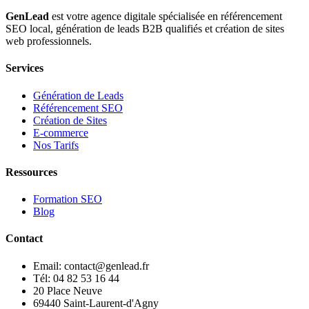
GenLead
est votre agence digitale spécialisée en
référencement
SEO local
,
génération de leads B2B qualifiés
et
création de sites
web professionnels
.
Services
Génération de Leads
Référencement SEO
Création de Sites
E-commerce
Nos Tarifs
Ressources
Formation SEO
Blog
Contact
Email: contact@genlead.fr
Tél: 04 82 53 16 44
20 Place Neuve
69440 Saint-Laurent-d'Agny