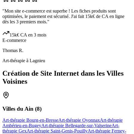
"
Mon site e-commerce est superbe ! Les fiches produits sont
optimisées, le paiement est sécurisé. J'ai fait 15k€ de CA en ligne
dès les 3 premiers mois.
"
15k€ CA en 3 mois
E-commerce
Thomas R.
Art-thérapie à Lagnieu
Création de Site Internet dans les Villes
Voisines
Villes du
Ain
(
8
)
Art-thérapie Bourg-en-Bresse
Art-thérapie Oyonnax
Art-thérapie
Ambérieu-en-Bugey
Art-thérapie Bellegarde-sur-Valserine
Art-
thérapie Gex
Art-thérapie Saint-Genis-Pouilly
Art-thérapie Ferney-