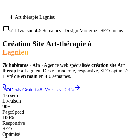
Art-thérapie Lagnieu
✓ Livraison 4-6 Semaines | Design Moderne | SEO Inclus
Création Site
Art-thérapie
à
Lagnieu
7
k habitants
·
Ain
·
Agence web spécialisée
création site
Art-
thérapie
à
Lagnieu
. Design moderne, responsive, SEO optimisé.
Livré
clé en main
en 4-6 semaines.
Devis Gratuit 48h
Voir Les Tarifs
4-6 sem
Livraison
90+
PageSpeed
100%
Responsive
SEO
Optimisé