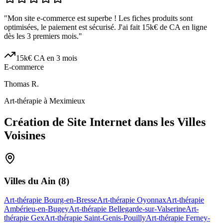
"
Mon site e-commerce est superbe ! Les fiches produits sont
optimisées, le paiement est sécurisé. J'ai fait 15k€ de CA en ligne
dès les 3 premiers mois.
"
15k€ CA en 3 mois
E-commerce
Thomas R.
Art-thérapie à Meximieux
Création de Site Internet dans les Villes
Voisines
Villes du
Ain
(
8
)
Art-thérapie Bourg-en-Bresse
Art-thérapie Oyonnax
Art-thérapie
Ambérieu-en-Bugey
Art-thérapie Bellegarde-sur-Valserine
Art-
thérapie Gex
Art-thérapie Saint-Genis-Pouilly
Art-thérapie Ferney-