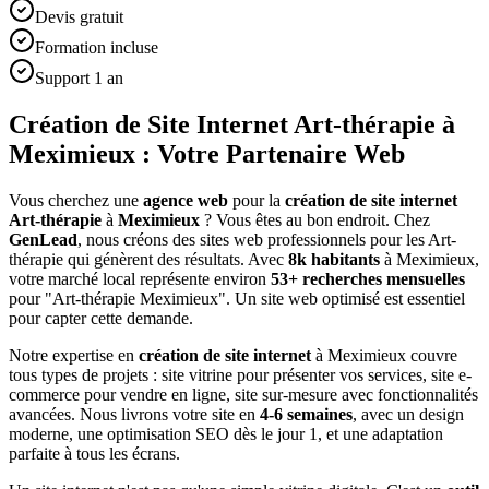
Devis gratuit
Formation incluse
Support 1 an
Création de Site Internet Art-thérapie à
Meximieux : Votre Partenaire Web
Vous cherchez une
agence web
pour la
création de site internet
Art-thérapie
à
Meximieux
? Vous êtes au bon endroit. Chez
GenLead
, nous créons des sites web professionnels pour les
Art-
thérapie
qui génèrent des résultats. Avec
8
k habitants
à
Meximieux
,
votre marché local représente environ
53
+ recherches mensuelles
pour "
Art-thérapie
Meximieux
". Un site web optimisé est essentiel
pour capter cette demande.
Notre expertise en
création de site internet
à
Meximieux
couvre
tous types de projets : site vitrine pour présenter vos services, site e-
commerce pour vendre en ligne, site sur-mesure avec fonctionnalités
avancées. Nous livrons votre site en
4-6 semaines
, avec un design
moderne, une optimisation SEO dès le jour 1, et une adaptation
parfaite à tous les écrans.