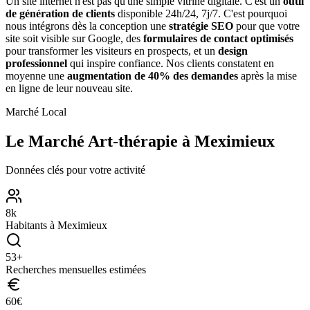
Un site internet n'est pas qu'une simple vitrine digitale. C'est un
outil
de génération de clients
disponible 24h/24, 7j/7. C'est pourquoi
nous intégrons dès la conception une
stratégie SEO
pour que votre
site soit visible sur Google, des
formulaires de contact optimisés
pour transformer les visiteurs en prospects, et un
design
professionnel
qui inspire confiance. Nos clients constatent en
moyenne une
augmentation de 40% des demandes
après la mise
en ligne de leur nouveau site.
Marché Local
Le Marché
Art-thérapie
à
Meximieux
Données clés pour votre activité
8
k
Habitants à
Meximieux
53
+
Recherches mensuelles estimées
60
€