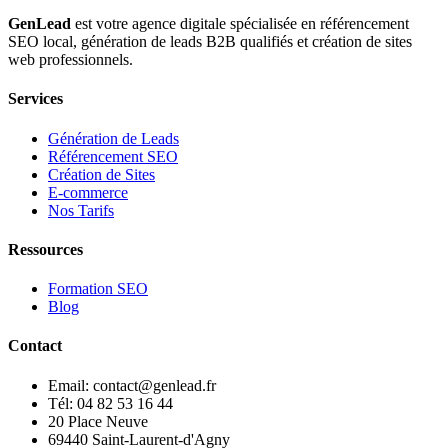
GenLead
est votre agence digitale spécialisée en
référencement
SEO local
,
génération de leads B2B qualifiés
et
création de sites
web professionnels
.
Services
Génération de Leads
Référencement SEO
Création de Sites
E-commerce
Nos Tarifs
Ressources
Formation SEO
Blog
Contact
Email: contact@genlead.fr
Tél: 04 82 53 16 44
20 Place Neuve
69440 Saint-Laurent-d'Agny