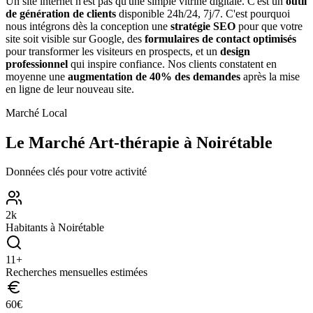
Un site internet n'est pas qu'une simple vitrine digitale. C'est un
outil
de génération de clients
disponible 24h/24, 7j/7. C'est pourquoi
nous intégrons dès la conception une
stratégie SEO
pour que votre
site soit visible sur Google, des
formulaires de contact optimisés
pour transformer les visiteurs en prospects, et un
design
professionnel
qui inspire confiance. Nos clients constatent en
moyenne une
augmentation de 40% des demandes
après la mise
en ligne de leur nouveau site.
Marché Local
Le Marché
Art-thérapie
à
Noirétable
Données clés pour votre activité
2
k
Habitants à
Noirétable
11
+
Recherches mensuelles estimées
60
€