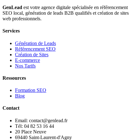
GenLead
est votre agence digitale spécialisée en
référencement
SEO local
,
génération de leads B2B qualifiés
et
création de sites
web professionnels
.
Services
Génération de Leads
Référencement SEO
Création de Sites
E-commerce
Nos Tarifs
Ressources
Formation SEO
Blog
Contact
Email: contact@genlead.fr
Tél: 04 82 53 16 44
20 Place Neuve
69440 Saint-Laurent-d'Agny