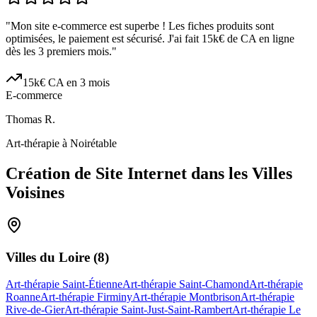
"
Mon site e-commerce est superbe ! Les fiches produits sont
optimisées, le paiement est sécurisé. J'ai fait 15k€ de CA en ligne
dès les 3 premiers mois.
"
15k€ CA en 3 mois
E-commerce
Thomas R.
Art-thérapie à Noirétable
Création de Site Internet dans les Villes
Voisines
Villes du
Loire
(
8
)
Art-thérapie Saint-Étienne
Art-thérapie Saint-Chamond
Art-thérapie
Roanne
Art-thérapie Firminy
Art-thérapie Montbrison
Art-thérapie
Rive-de-Gier
Art-thérapie Saint-Just-Saint-Rambert
Art-thérapie Le