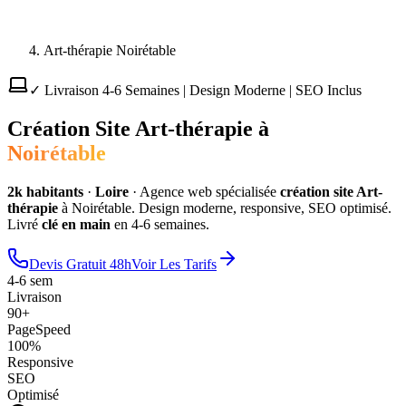
Art-thérapie Noirétable
✓ Livraison 4-6 Semaines | Design Moderne | SEO Inclus
Création Site
Art-thérapie
à
Noirétable
2
k habitants
·
Loire
·
Agence web spécialisée
création site
Art-
thérapie
à
Noirétable
. Design moderne, responsive, SEO optimisé.
Livré
clé en main
en 4-6 semaines.
Devis Gratuit 48h
Voir Les Tarifs
4-6 sem
Livraison
90+
PageSpeed
100%
Responsive
SEO
Optimisé