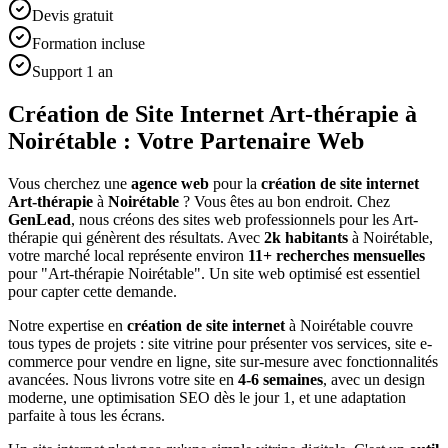
Devis gratuit
Formation incluse
Support 1 an
Création de Site Internet Art-thérapie à
Noirétable : Votre Partenaire Web
Vous cherchez une
agence web
pour la
création de site internet
Art-thérapie
à
Noirétable
? Vous êtes au bon endroit. Chez
GenLead
, nous créons des sites web professionnels pour les
Art-
thérapie
qui génèrent des résultats. Avec
2
k habitants
à
Noirétable
,
votre marché local représente environ
11
+ recherches mensuelles
pour "
Art-thérapie
Noirétable
". Un site web optimisé est essentiel
pour capter cette demande.
Notre expertise en
création de site internet
à
Noirétable
couvre
tous types de projets : site vitrine pour présenter vos services, site e-
commerce pour vendre en ligne, site sur-mesure avec fonctionnalités
avancées. Nous livrons votre site en
4-6 semaines
, avec un design
moderne, une optimisation SEO dès le jour 1, et une adaptation
parfaite à tous les écrans.