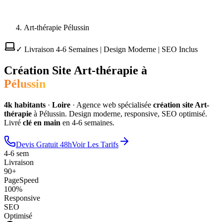
Art-thérapie Pélussin
✓ Livraison 4-6 Semaines | Design Moderne | SEO Inclus
Création Site
Art-thérapie
à
Pélussin
4
k habitants
·
Loire
·
Agence web spécialisée
création site
Art-
thérapie
à
Pélussin
. Design moderne, responsive, SEO optimisé.
Livré
clé en main
en 4-6 semaines.
Devis Gratuit 48h
Voir Les Tarifs
4-6 sem
Livraison
90+
PageSpeed
100%
Responsive
SEO
Optimisé