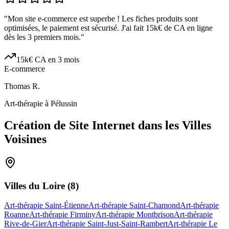
"
Mon site e-commerce est superbe ! Les fiches produits sont
optimisées, le paiement est sécurisé. J'ai fait 15k€ de CA en ligne
dès les 3 premiers mois.
"
15k€ CA en 3 mois
E-commerce
Thomas R.
Art-thérapie à Pélussin
Création de Site Internet dans les Villes
Voisines
Villes du
Loire
(
8
)
Art-thérapie Saint-Étienne
Art-thérapie Saint-Chamond
Art-thérapie
Roanne
Art-thérapie Firminy
Art-thérapie Montbrison
Art-thérapie
Rive-de-Gier
Art-thérapie Saint-Just-Saint-Rambert
Art-thérapie Le