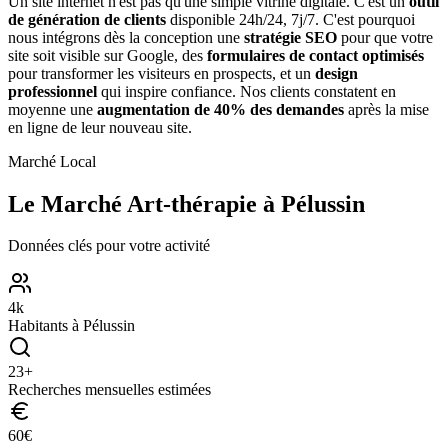
Un site internet n'est pas qu'une simple vitrine digitale. C'est un
outil
de génération de clients
disponible 24h/24, 7j/7. C'est pourquoi
nous intégrons dès la conception une
stratégie SEO
pour que votre
site soit visible sur Google, des
formulaires de contact optimisés
pour transformer les visiteurs en prospects, et un
design
professionnel
qui inspire confiance. Nos clients constatent en
moyenne une
augmentation de 40% des demandes
après la mise
en ligne de leur nouveau site.
Marché Local
Le Marché
Art-thérapie
à
Pélussin
Données clés pour votre activité
4
k
Habitants à
Pélussin
23
+
Recherches mensuelles estimées
60
€