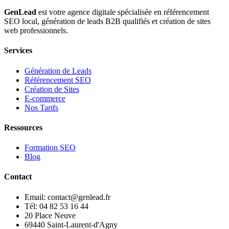
GenLead
est votre agence digitale spécialisée en
référencement
SEO local
,
génération de leads B2B qualifiés
et
création de sites
web professionnels
.
Services
Génération de Leads
Référencement SEO
Création de Sites
E-commerce
Nos Tarifs
Ressources
Formation SEO
Blog
Contact
Email: contact@genlead.fr
Tél: 04 82 53 16 44
20 Place Neuve
69440 Saint-Laurent-d'Agny