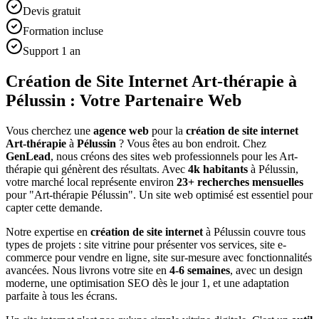
Devis gratuit
Formation incluse
Support 1 an
Création de Site Internet Art-thérapie à
Pélussin : Votre Partenaire Web
Vous cherchez une
agence web
pour la
création de site internet
Art-thérapie
à
Pélussin
? Vous êtes au bon endroit. Chez
GenLead
, nous créons des sites web professionnels pour les
Art-
thérapie
qui génèrent des résultats. Avec
4
k habitants
à
Pélussin
,
votre marché local représente environ
23
+ recherches mensuelles
pour "
Art-thérapie
Pélussin
". Un site web optimisé est essentiel pour
capter cette demande.
Notre expertise en
création de site internet
à
Pélussin
couvre tous
types de projets : site vitrine pour présenter vos services, site e-
commerce pour vendre en ligne, site sur-mesure avec fonctionnalités
avancées. Nous livrons votre site en
4-6 semaines
, avec un design
moderne, une optimisation SEO dès le jour 1, et une adaptation
parfaite à tous les écrans.