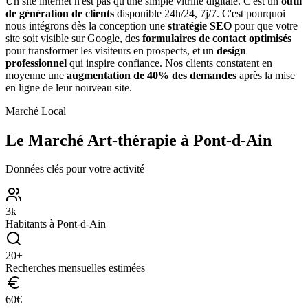
Un site internet n'est pas qu'une simple vitrine digitale. C'est un
outil
de génération de clients
disponible 24h/24, 7j/7. C'est pourquoi
nous intégrons dès la conception une
stratégie SEO
pour que votre
site soit visible sur Google, des
formulaires de contact optimisés
pour transformer les visiteurs en prospects, et un
design
professionnel
qui inspire confiance. Nos clients constatent en
moyenne une
augmentation de 40% des demandes
après la mise
en ligne de leur nouveau site.
Marché Local
Le Marché
Art-thérapie
à
Pont-d-Ain
Données clés pour votre activité
3
k
Habitants à
Pont-d-Ain
20
+
Recherches mensuelles estimées
60
€