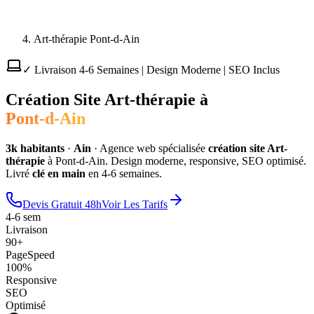
Art-thérapie Pont-d-Ain
✓ Livraison 4-6 Semaines | Design Moderne | SEO Inclus
Création Site
Art-thérapie
à
Pont-d-Ain
3
k habitants
·
Ain
·
Agence web spécialisée
création site
Art-
thérapie
à
Pont-d-Ain
. Design moderne, responsive, SEO optimisé.
Livré
clé en main
en 4-6 semaines.
Devis Gratuit 48h
Voir Les Tarifs
4-6 sem
Livraison
90+
PageSpeed
100%
Responsive
SEO
Optimisé