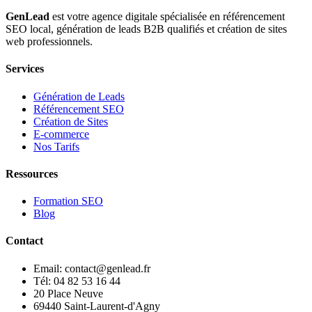
GenLead
est votre agence digitale spécialisée en
référencement
SEO local
,
génération de leads B2B qualifiés
et
création de sites
web professionnels
.
Services
Génération de Leads
Référencement SEO
Création de Sites
E-commerce
Nos Tarifs
Ressources
Formation SEO
Blog
Contact
Email: contact@genlead.fr
Tél: 04 82 53 16 44
20 Place Neuve
69440 Saint-Laurent-d'Agny