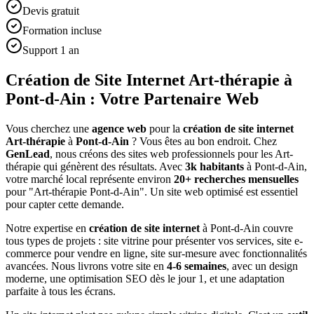
Devis gratuit
Formation incluse
Support 1 an
Création de Site Internet Art-thérapie à
Pont-d-Ain : Votre Partenaire Web
Vous cherchez une
agence web
pour la
création de site internet
Art-thérapie
à
Pont-d-Ain
? Vous êtes au bon endroit. Chez
GenLead
, nous créons des sites web professionnels pour les
Art-
thérapie
qui génèrent des résultats. Avec
3
k habitants
à
Pont-d-Ain
,
votre marché local représente environ
20
+ recherches mensuelles
pour "
Art-thérapie
Pont-d-Ain
". Un site web optimisé est essentiel
pour capter cette demande.
Notre expertise en
création de site internet
à
Pont-d-Ain
couvre
tous types de projets : site vitrine pour présenter vos services, site e-
commerce pour vendre en ligne, site sur-mesure avec fonctionnalités
avancées. Nous livrons votre site en
4-6 semaines
, avec un design
moderne, une optimisation SEO dès le jour 1, et une adaptation
parfaite à tous les écrans.