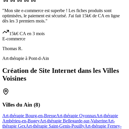
"
Mon site e-commerce est superbe ! Les fiches produits sont
optimisées, le paiement est sécurisé. J'ai fait 15k€ de CA en ligne
dès les 3 premiers mois.
"
15k€ CA en 3 mois
E-commerce
Thomas R.
Art-thérapie à Pont-d-Ain
Création de Site Internet dans les Villes
Voisines
Villes du
Ain
(
8
)
Art-thérapie Bourg-en-Bresse
Art-thérapie Oyonnax
Art-thérapie
Ambérieu-en-Bugey
Art-thérapie Bellegarde-sur-Valserine
Art-
thérapie Gex
Art-thérapie Saint-Genis-Pouilly
Art-thérapie Ferney-